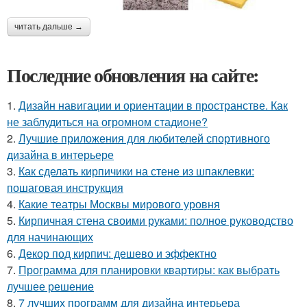
читать дальше →
Последние обновления на сайте:
1.
Дизайн навигации и ориентации в пространстве. Как
не заблудиться на огромном стадионе?
2.
Лучшие приложения для любителей спортивного
дизайна в интерьере
3.
Как сделать кирпичики на стене из шпаклевки:
пошаговая инструкция
4.
Какие театры Москвы мирового уровня
5.
Кирпичная стена своими руками: полное руководство
для начинающих
6.
Декор под кирпич: дешево и эффектно
7.
Программа для планировки квартиры: как выбрать
лучшее решение
8.
7 лучших программ для дизайна интерьера