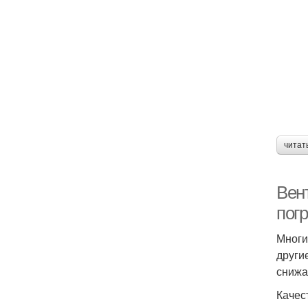
читат
Вен
пог
Многи
други
снижа
Качес