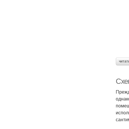
читат
Схе
Прежд
однак
помещ
испол
санти