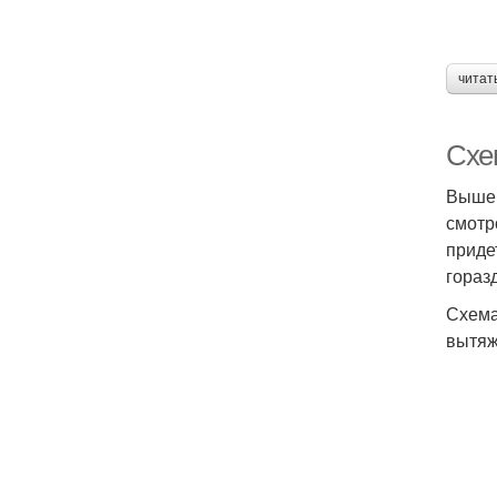
читат
Схе
Выше 
смотр
приде
гораз
Схема
вытяж