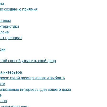
йна
 по созданию приямка
двалом
ктеристики
улоне
тот препарат
зки
той способ украсить свой двор
на интерьера
роса: какой размер кровати выбрать
оте
склюзивные интерьеры для вашего дома
е
тона
и декорирования