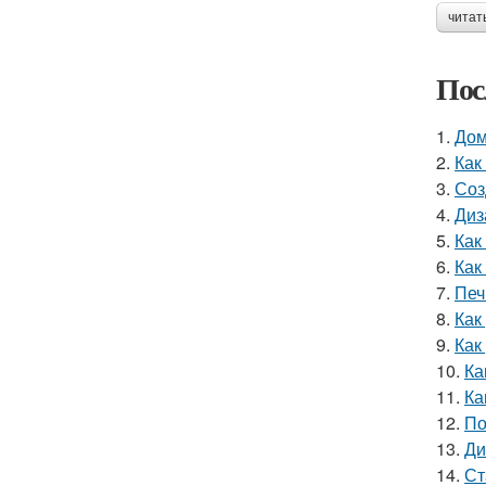
читат
Пос
1.
Дом
2.
Как
3.
Соз
4.
Диз
5.
Как
6.
Как
7.
Печ
8.
Как
9.
Как
10.
Ка
11.
Ка
12.
По
13.
Ди
14.
Ст