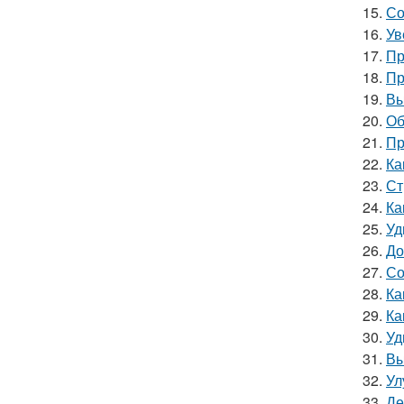
15.
Со
16.
Ув
17.
Пр
18.
Пр
19.
Вы
20.
Об
21.
Пр
22.
Ка
23.
Ст
24.
Ка
25.
Уд
26.
До
27.
Со
28.
Ка
29.
Ка
30.
Уд
31.
Вы
32.
Ул
33.
Де