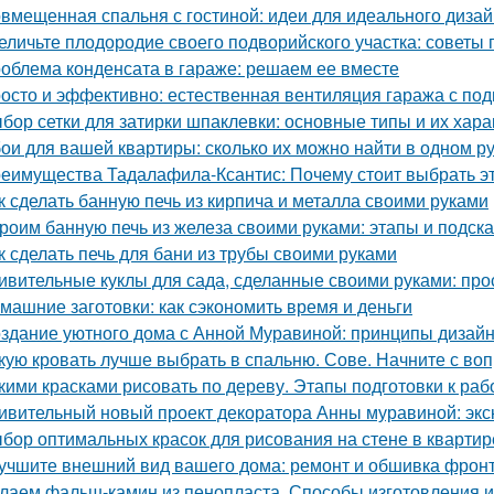
вмещенная спальня с гостиной: идеи для идеального диза
еличьте плодородие своего подворийского участка: советы
облема конденсата в гараже: решаем ее вместе
осто и эффективно: естественная вентиляция гаража с по
бор сетки для затирки шпаклевки: основные типы и их хара
ои для вашей квартиры: сколько их можно найти в одном р
еимущества Тадалафила-Ксантис: Почему стоит выбрать э
к сделать банную печь из кирпича и металла своими руками
роим банную печь из железа своими руками: этапы и подска
к сделать печь для бани из трубы своими руками
ивительные куклы для сада, сделанные своими руками: прос
машние заготовки: как сэкономить время и деньги
здание уютного дома с Анной Муравиной: принципы дизай
кую кровать лучше выбрать в спальню. Сове. Начните с воп
кими красками рисовать по дереву. Этапы подготовки к раб
ивительный новый проект декоратора Анны муравиной: эк
бор оптимальных красок для рисования на стене в квартир
учшите внешний вид вашего дома: ремонт и обшивка фрон
лаем фальш-камин из пенопласта. Способы изготовления 