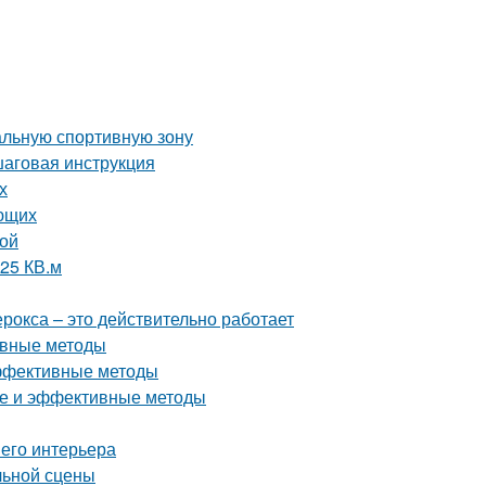
альную спортивную зону
шаговая инструкция
х
ающих
ной
 25 КВ.м
ерокса – это действительно работает
ивные методы
эффективные методы
тые и эффективные методы
шего интерьера
льной сцены