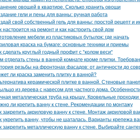
анение овощей в квартире. Сколько хранить овощи
здание гели и пены для ванны: ручная работа
здай свой собственный гель для ванны: простой рецепт и и
к настроится на ремонт и как настроить свой дом
готовление мебели из пластиковых бутылок: где начать
риловая краска на бумаге: основные техники и приемы
к сделать круглый годный профит с "колом веси"
м отделать стены в ванной комнате кроме плитки. Требова
тория резьбы на фронтонах фасадов: от античности до со
жет ли краска заменить плитку в ванной?
ьтернатива керамической плитке в ванной. Стеновые пане
ыльцо из дерева с навесом для частного дома. Особенност
чная металлическая труба на крышу. Кровельные проходки 
жно ли крепить ванну к стене. Рекомендации по монтажу
к закрепить акриловую ванну к стене. Монтаж акриловой в
к укрепить ванну, чтобы не шаталась. Варианты крепежа ва
к закрепить металлическую ванну к стене. Выбирайте санте