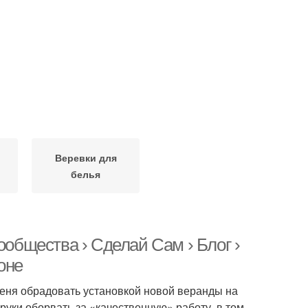
Веревки для
белья
ообщества › Сделай Сам › Блог ›
оне
меня обрадовать установкой новой веранды на
руки оборвать за «качественную» работу, в том