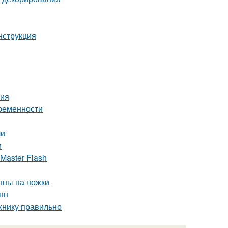
нструкция
ния
временности
ли
и
Master Flash
анны на ножки
нн
хнику правильно