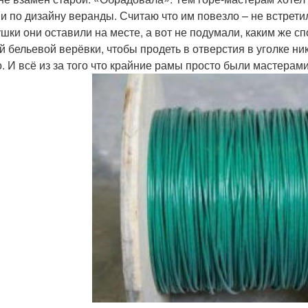
 и по дизайну веранды. Считаю что им повезло – не встрети
ушки они оставили на месте, а вот не подумали, каким же сп
й бельевой верёвки, чтобы продеть в отверстия в уголке ни
о. И всё из за того что крайние рамы просто были мастер