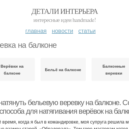
ДЕТАЛИ ИНТЕРЬЕРА
интересные идеи handmade!
главная
новости
статьи
евка на балконе
Верёвки на
Балконные
Бельё на балконе
балконе
веревки
натянуть бельевую веревку на балконе. С
способа для натягивания верёвок на балк
ё время, когда я был в командировке, моя супруга решила 
не взамен старой. «Обрадовала». Тем горе-мастерам хотел 