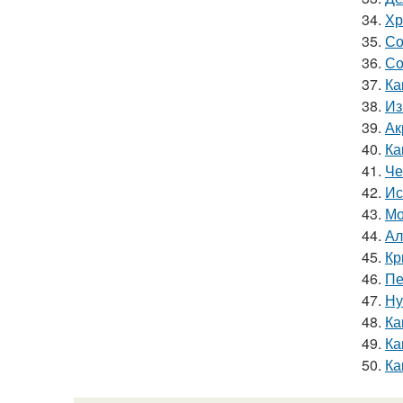
34.
Хр
35.
Со
36.
Со
37.
Ка
38.
Из
39.
Ак
40.
Ка
41.
Че
42.
Ис
43.
Мо
44.
Ал
45.
Кр
46.
Пе
47.
Ну
48.
Ка
49.
Ка
50.
Ка