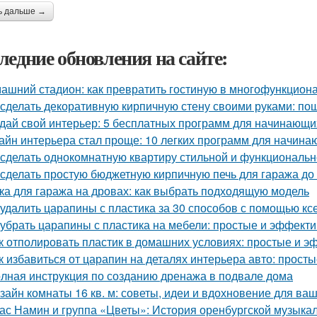
ь дальше →
ледние обновления на сайте:
ашний стадион: как превратить гостиную в многофункцион
 сделать декоративную кирпичную стену своими руками: по
дай свой интерьер: 5 бесплатных программ для начинающи
айн интерьера стал проще: 10 легких программ для начин
 сделать однокомнатную квартиру стильной и функциональ
 сделать простую бюджетную кирпичную печь для гаража до
ка для гаража на дровах: как выбрать подходящую модель
 удалить царапины с пластика за 30 способов с помощью кс
 убрать царапины с пластика на мебели: простые и эффект
к отполировать пластик в домашних условиях: простые и 
к избавиться от царапин на деталях интерьера авто: прос
лная инструкция по созданию дренажа в подвале дома
зайн комнаты 16 кв. м: советы, идеи и вдохновение для ва
ас Намин и группа «Цветы»: История оренбургской музыка