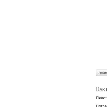
читат
Как 
Пласт
Погре