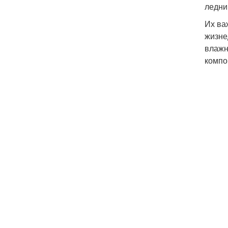
ледни
Их ва
жизне
влажн
компо