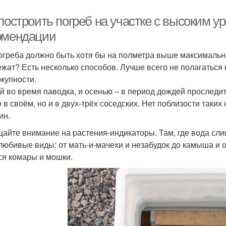
построить погреб на участке с высоким у
омендации
огреба должно быть хотя бы на полметра выше максимальног
ежат? Есть несколько способов. Лучше всего не полагаться 
окупности.
й во время паводка, и осенью – в период дождей проследит
о в своём, но и в двух-трёх соседских. Нет поблизости так
ин.
айте внимание на растения-индикаторы. Там, где вода сли
любивые виды: от мать-и-мачехи и незабудок до камыша и 
ся комары и мошки.