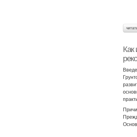
читат
Как 
рек
Введ
Грунт
разви
основ
практ
Причи
Прежд
Основ