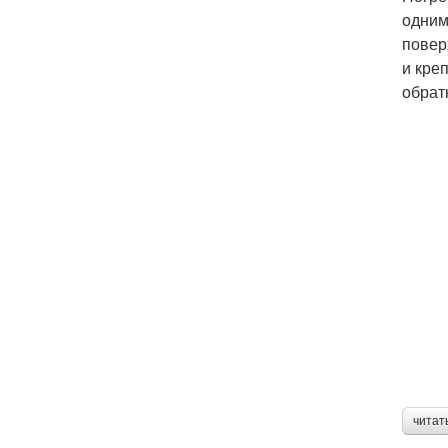
одним
повер
и кре
обрат
читат