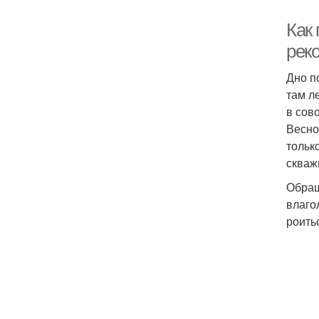
Как 
рек
Дно п
там л
в сов
Весно
тольк
скваж
Обращ
влаго
роить