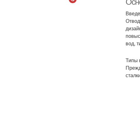
Осн
Введ
Отвод
дизай
повыс
вод, 
Типы 
Прежд
сталк