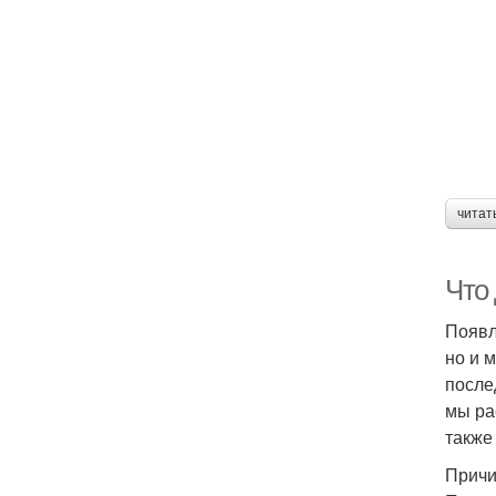
читат
Что 
Появл
но и 
после
мы ра
также
Причи