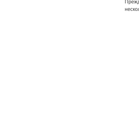
Прежд
неско