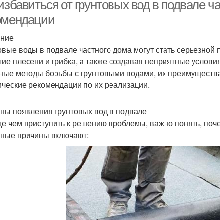
избавиться от грунтовых вод в подвале ча
омендации
ение
Подв
лажности в подвале
Вода в подвале
овые воды в подвале частного дома могут стать серьезной
тие плесени и грибка, а также создавая неприятные услови
ные методы борьбы с грунтовыми водами, их преимущества 
ические рекомендации по их реализации.
воднения в подвале
Приманки в подвале
При
ны появления грунтовых вод в подвале
е чем приступить к решению проблемы, важно понять, поч
ные причины включают:
Приамки в подвале
Приамок в подвале