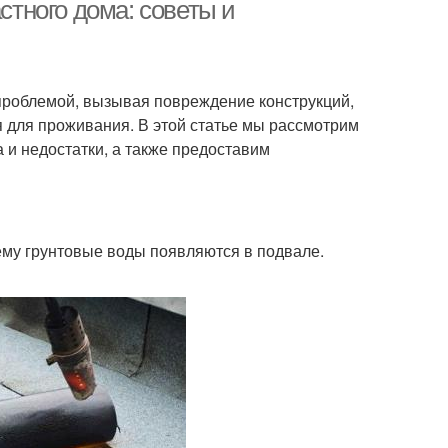
вод
стного дома: советы и
ал от грунтовых
Подвал от грунтовых
 проблемой, вызывая повреждение конструкций,
вод
од
я для проживания. В этой статье мы рассмотрим
и недостатки, а также предоставим
манка в подвале
Приямок в подвале
ему грунтовые воды появляются в подвале.