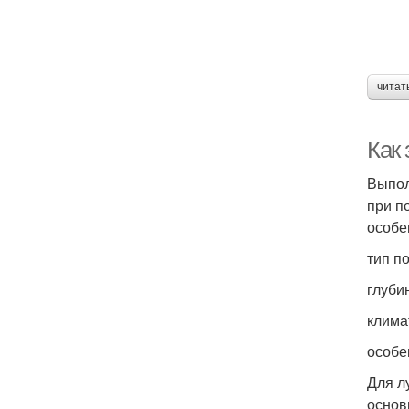
читат
Как
Выпол
при п
особе
тип п
глуби
клима
особе
Для л
основ