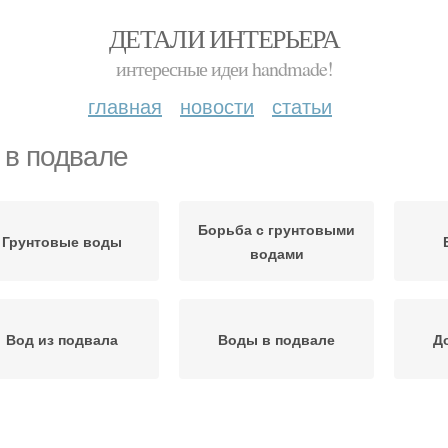
ДЕТАЛИ ИНТЕРЬЕРА
интересные идеи handmade!
главная
новости
статьи
 в подвале
Борьба с грунтовыми
Грунтовые воды
водами
Вод из подвала
Воды в подвале
Д
стемы для подвала
Воды от фундамента
Вод