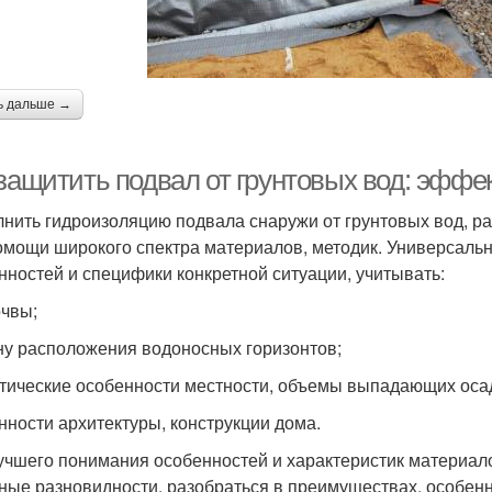
ь дальше →
 защитить подвал от грунтовых вод: эфф
нить гидроизоляцию подвала снаружи от грунтовых вод, ра
омощи широкого спектра материалов, методик. Универсальн
нностей и специфики конкретной ситуации, учитывать:
очвы;
ну расположения водоносных горизонтов;
тические особенности местности, объемы выпадающих оса
нности архитектуры, конструкции дома.
учшего понимания особенностей и характеристик материал
ные разновидности, разобраться в преимуществах, особен