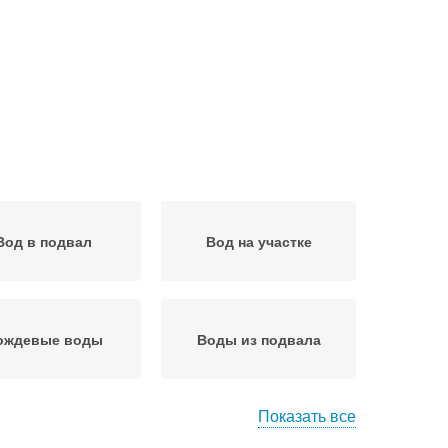
Вод в подвал
Вод на участке
ождевые воды
Воды из подвала
Показать все
Подвалы от грунтовых
 на микроклимат