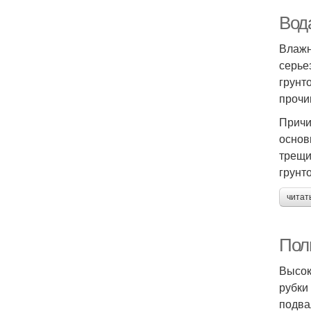
Вод
Влажн
серье
грунт
прочи
Причи
основ
трещи
грунт
читат
Пол
Высок
рубки
подва