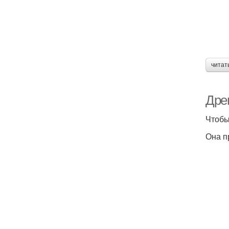
читат
Дре
Чтобы
Она п