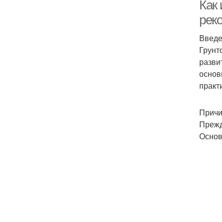
Как 
рек
Введ
В
Грунт
разви
основ
практ
На
Причи
Прежд
Основ