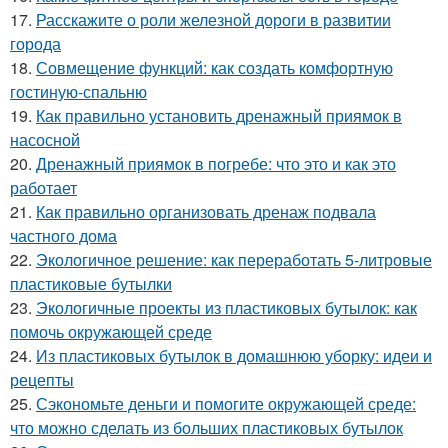
17.
Расскажите о роли железной дороги в развитии
города
18.
Совмещение функций: как создать комфортную
гостиную-спальню
19.
Как правильно установить дренажный приямок в
насосной
20.
Дренажный приямок в погребе: что это и как это
работает
21.
Как правильно организовать дренаж подвала
частного дома
22.
Экологичное решение: как переработать 5-литровые
пластиковые бутылки
23.
Экологичные проекты из пластиковых бутылок: как
помочь окружающей среде
24.
Из пластиковых бутылок в домашнюю уборку: идеи и
рецепты
25.
Сэкономьте деньги и помогите окружающей среде:
что можно сделать из больших пластиковых бутылок