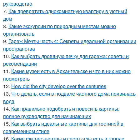
руководство
7.
Как превратить однокомнатную квартиру в уютный
дом
8.
Какие экскурсии по природным местам можно
организовать
9.
Гараж Мечты часть 4: Секреты идеальной организации
пространства
10.
Как выбрать дровяную печку для гаража: советы и
рекомендации
11.
Какие музеи есть в Архангельске и что в них можно
посмотреть
12.
How did the city develop over the centuries
13.
Что делать, если в подвале частного дома появилась
вода
14.
Как правильно подобрать и повесить картины:
полное руководство для начинающих
15.
Как выбрать идеальные картины для гостиной в
современном стиле
16.
Какие фитнес-центры и спортзалы есть в городе