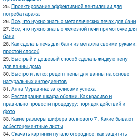
25.
Проектирование эффективной вентиляции для
погреба гаража
26.
Все, что нужно знать о металлических печах для бани
27.
Все, что нужно знать о железной печи прямоточке для
бани
28.
Как сделать печь для бани из металла своими руками:
простой способ
29.
Быстрый и дешевый способ сделать жидкую пену
для ванны дома
30.
Быстро и легко: рецепт пены для ванны на основе
натуральных ингредиентов
31.
Анна Муравина: за кулисами успеха
32.
Реставрация шкафа обоями. Как красиво и
правильно провести процедуру: порядок действий и
фото
33.
Какие размеры шифера волнового 7 . Какие бывают
асбестоцементные листы
34.
Скачать картинки пугало огородное: как защитить