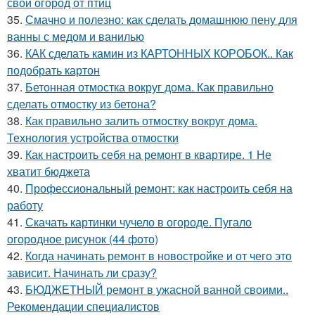
свой огород от птиц
35.
Смачно и полезно: как сделать домашнюю пену для
ванны с медом и ванилью
36.
КАК сделать камин из КАРТОННЫХ КОРОБОК.. Как
подобрать картон
37.
Бетонная отмостка вокруг дома. Как правильно
сделать отмостку из бетона?
38.
Как правильно залить отмостку вокруг дома.
Технология устройства отмостки
39.
Как настроить себя на ремонт в квартире. 1 Не
хватит бюджета
40.
Профессиональный ремонт: как настроить себя на
работу
41.
Скачать картинки чучело в огороде. Пугало
огородное рисунок (44 фото)
42.
Когда начинать ремонт в новостройке и от чего это
зависит. Начинать ли сразу?
43.
БЮДЖЕТНЫЙ ремонт в ужасной ванной своими..
Рекомендации специалистов