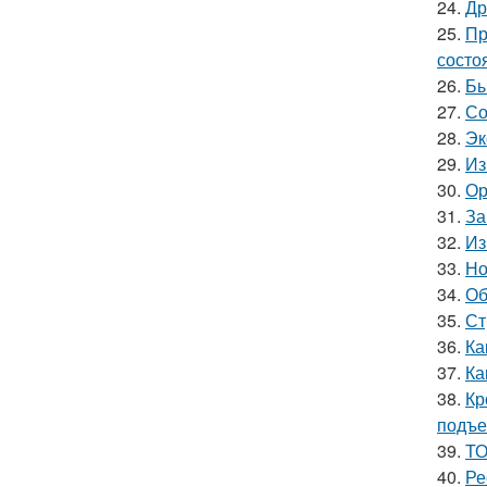
24.
Др
25.
Пр
состо
26.
Бы
27.
Со
28.
Эк
29.
Из
30.
Ор
31.
За
32.
Из
33.
Но
34.
Об
35.
Ст
36.
Ка
37.
Ка
38.
Кр
подъ
39.
ТО
40.
Ре