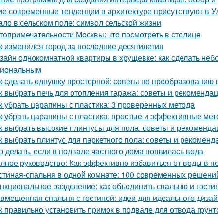
ие современные тенденции в архитектуре присутствуют в У
ало в сельском поле: символ сельской жизни
топримечательности Москвы: что посмотреть в столице
к изменился город за последние десятилетия
зайн однокомнатной квартиры в хрущевке: как сделать не
циональным
к сделать однушку просторной: советы по преобразованию 
к выбрать печь для отопления гаража: советы и рекоменда
к убрать царапины с пластика: 3 проверенных метода
к убрать царапины с пластика: простые и эффективные ме
к выбрать высокие плинтусы для пола: советы и рекоменда
к выбрать плинтус для паркетного пола: советы и рекоменд
о делать, если в подвале частного дома появилась вода
лное руководство: Как эффективно избавиться от воды в п
стиная-спальня в одной комнате: 100 современных решени
нкциональное разделение: как объединить спальню и гости
вмещенная спальня с гостиной: идеи для идеального диза
к правильно установить примок в подвале для отвода грун