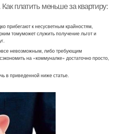
 Как платить меньше за квартиру:
дко прибегают к несусветным крайностям,
рким томуможет служить получение льгот и
г.
вовсе невозможным, либо требующим
сэкономить на «коммуналке» достаточно просто,
ечь в приведенной ниже статье.