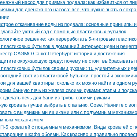
енажный насос для приямка подвала: как избавиться от ли
иямки для дренажного насоса: все, что нужно знать о сох
янии
строе откачивание воды из подвала: основные принципы 
здавайте уютный сад с помощью пластиковых бутылок
ологичное решение: как переработать 5-литровые пластик
 пластиковых бутылок в домашний интерьер: идеи и рецеп
кестр CAGMO Санкт-Петербург: история и достижения
щитите окружающую среду: почему не стоит выбрасывать 
 пластиковых бутылок своими руками: 10 удивительных иде
вогодний свет из пластиковой бутылки: простой и экономич
ои для вашей квартиры: сколько их можно найти в одном р
роим банную печь из железа своими руками: этапы и подска
к сделать печь для бани из трубы своими руками
кую кровать лучше выбрать в спальню. Сове. Начните с воп
овать с выдвижными ящиками или с подъёмным механизмом.
емным механизмом
П-5 кроватей с подьемным механизмом. Виды кроватей с
ставрация шкафа обоями. Как красиво и правильно провест