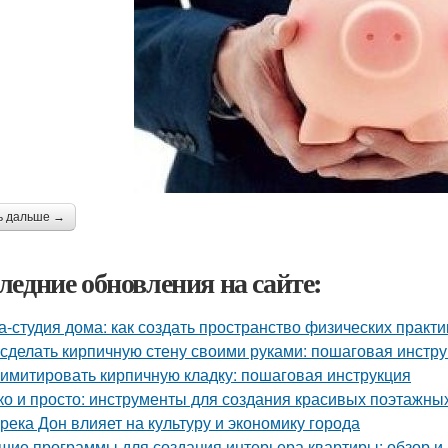
ь дальше →
ледние обновления на сайте:
а-студия дома: как создать пространство физических практи
 сделать кирпичную стену своими руками: пошаговая инстр
 имитировать кирпичную кладку: пошаговая инструкция
ко и просто: инструменты для создания красивых поэтажны
 река Дон влияет на культуру и экономику города
шие программы для создания интерьера квартиры: обзор и 