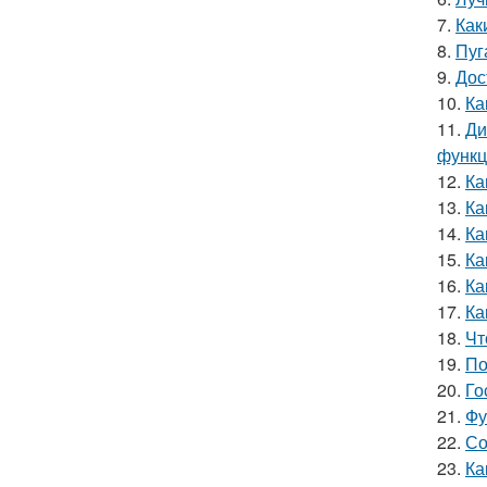
7.
Как
8.
Пуг
9.
Дос
10.
Ка
11.
Ди
функ
12.
Ка
13.
Ка
14.
Ка
15.
Ка
16.
Ка
17.
Ка
18.
Чт
19.
По
20.
Го
21.
Фу
22.
Со
23.
Ка