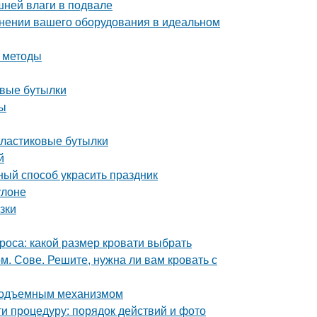
шней влаги в подвале
ранении вашего оборудования в идеальном
и методы
овые бутылки
ты
пластиковые бутылки
й
ный способ украсить праздник
улоне
зки
роса: какой размер кровати выбрать
 Сове. Решите, нужна ли вам кровать с
 подъемным механизмом
и процедуру: порядок действий и фото