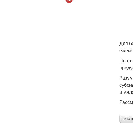
Для б
ежеме
Поэто
преду
Разум
субси
и мал
Рассм
читат