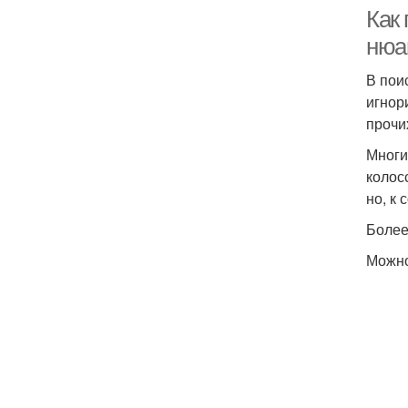
Как
нюа
В пои
игнор
прочи
Многи
колос
но, к
Более
Можно