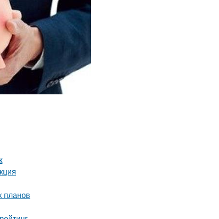
к
укция
х планов
рейтинг