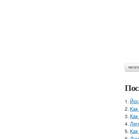
читат
Пос
1.
Йог
2.
Как
3.
Как
4.
Лег
5.
Как
6.
Луч