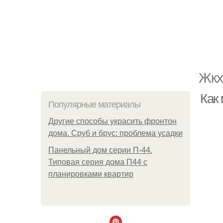
Жкх
Как
Популярные материалы
Другие способы украсить фронтон
дома. Сруб и брус: проблема усадки
Панельный дом серии П-44.
Типовая серия дома П44 с
планировками квартир