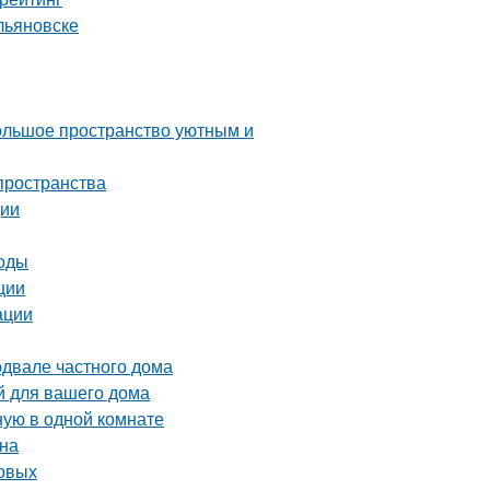
льяновске
большое пространство уютным и
пространства
ции
тоды
ции
ации
одвале частного дома
й для вашего дома
ную в одной комнате
йна
товых