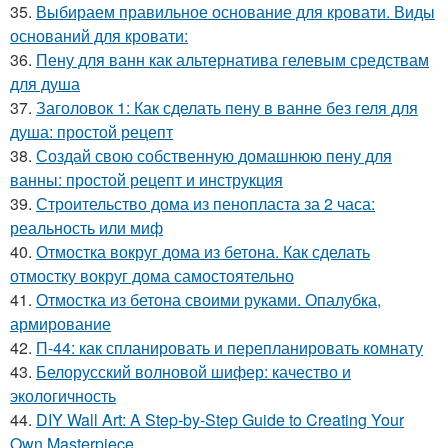
35.
Выбираем правильное основание для кровати. Виды
оснований для кровати:
36.
Пену для ванн как альтернатива гелевым средствам
для душа
37.
Заголовок 1: Как сделать пену в ванне без геля для
душа: простой рецепт
38.
Создай свою собственную домашнюю пену для
ванны: простой рецепт и инструкция
39.
Строительство дома из пенопласта за 2 часа:
реальность или миф
40.
Отмостка вокруг дома из бетона. Как сделать
отмостку вокруг дома самостоятельно
41.
Отмостка из бетона своими руками. Опалубка,
армирование
42.
П-44: как спланировать и перепланировать комнату
43.
Белорусский волновой шифер: качество и
экологичность
44.
DIY Wall Art: A Step-by-Step Guide to Creating Your
Own Masterpiece