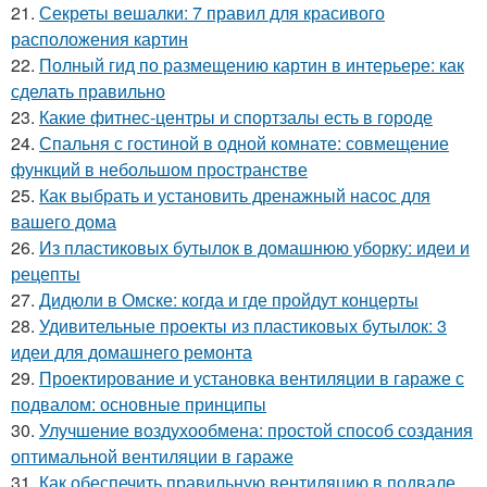
21.
Секреты вешалки: 7 правил для красивого
расположения картин
22.
Полный гид по размещению картин в интерьере: как
сделать правильно
23.
Какие фитнес-центры и спортзалы есть в городе
24.
Спальня с гостиной в одной комнате: совмещение
функций в небольшом пространстве
25.
Как выбрать и установить дренажный насос для
вашего дома
26.
Из пластиковых бутылок в домашнюю уборку: идеи и
рецепты
27.
Дидюли в Омске: когда и где пройдут концерты
28.
Удивительные проекты из пластиковых бутылок: 3
идеи для домашнего ремонта
29.
Проектирование и установка вентиляции в гараже с
подвалом: основные принципы
30.
Улучшение воздухообмена: простой способ создания
оптимальной вентиляции в гараже
31.
Как обеспечить правильную вентиляцию в подвале