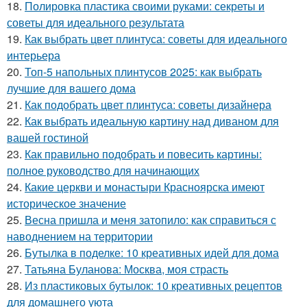
18.
Полировка пластика своими руками: секреты и
советы для идеального результата
19.
Как выбрать цвет плинтуса: советы для идеального
интерьера
20.
Топ-5 напольных плинтусов 2025: как выбрать
лучшие для вашего дома
21.
Как подобрать цвет плинтуса: советы дизайнера
22.
Как выбрать идеальную картину над диваном для
вашей гостиной
23.
Как правильно подобрать и повесить картины:
полное руководство для начинающих
24.
Какие церкви и монастыри Красноярска имеют
историческое значение
25.
Весна пришла и меня затопило: как справиться с
наводнением на территории
26.
Бутылка в поделке: 10 креативных идей для дома
27.
Татьяна Буланова: Москва, моя страсть
28.
Из пластиковых бутылок: 10 креативных рецептов
для домашнего уюта