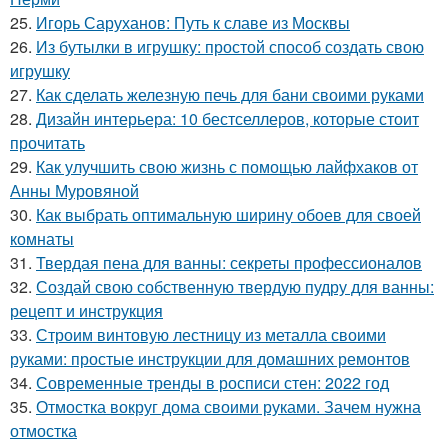
25.
Игорь Саруханов: Путь к славе из Москвы
26.
Из бутылки в игрушку: простой способ создать свою
игрушку
27.
Как сделать железную печь для бани своими руками
28.
Дизайн интерьера: 10 бестселлеров, которые стоит
прочитать
29.
Как улучшить свою жизнь с помощью лайфхаков от
Анны Муровяной
30.
Как выбрать оптимальную ширину обоев для своей
комнаты
31.
Твердая пена для ванны: секреты профессионалов
32.
Создай свою собственную твердую пудру для ванны:
рецепт и инструкция
33.
Строим винтовую лестницу из металла своими
руками: простые инструкции для домашних ремонтов
34.
Современные тренды в росписи стен: 2022 год
35.
Отмостка вокруг дома своими руками. Зачем нужна
отмостка