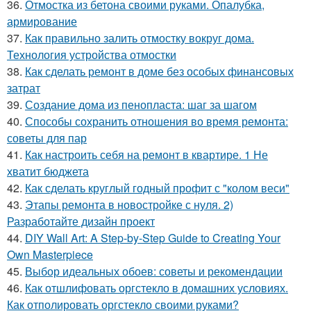
36.
Отмостка из бетона своими руками. Опалубка,
армирование
37.
Как правильно залить отмостку вокруг дома.
Технология устройства отмостки
38.
Как сделать ремонт в доме без особых финансовых
затрат
39.
Создание дома из пенопласта: шаг за шагом
40.
Способы сохранить отношения во время ремонта:
советы для пар
41.
Как настроить себя на ремонт в квартире. 1 Не
хватит бюджета
42.
Как сделать круглый годный профит с "колом веси"
43.
Этапы ремонта в новостройке с нуля. 2)
Разработайте дизайн проект
44.
DIY Wall Art: A Step-by-Step Guide to Creating Your
Own Masterpiece
45.
Выбор идеальных обоев: советы и рекомендации
46.
Как отшлифовать оргстекло в домашних условиях.
Как отполировать оргстекло своими руками?