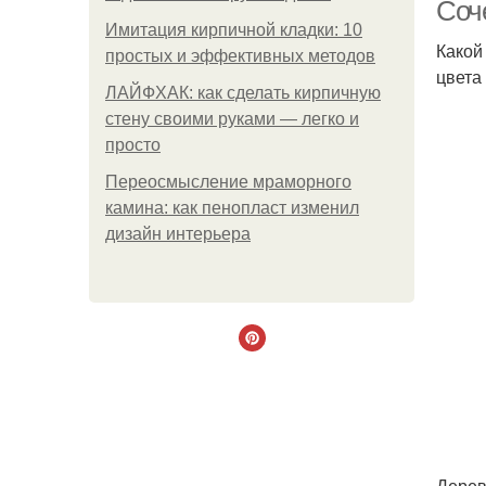
Соч
Имитация кирпичной кладки: 10
Какой
простых и эффективных методов
цвета
ЛАЙФХАК: как сделать кирпичную
стену своими руками — легко и
просто
Переосмысление мраморного
камина: как пенопласт изменил
дизайн интерьера
Дерев