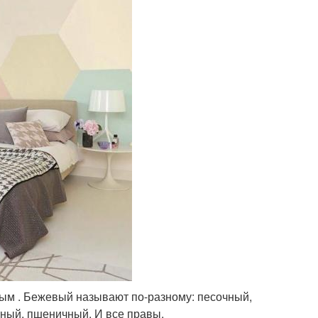
вым . Бежевый называют по-разному: песочный,
тный, пшеничный. И все правы.