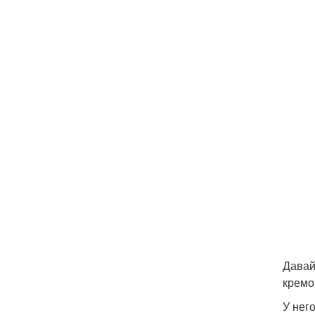
Давай
кремо
У нег