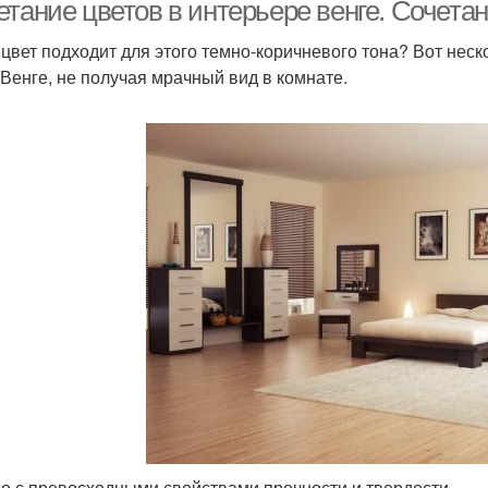
акцентами
етание цветов в интерьере венге. Сочета
 цвет подходит для этого темно-коричневого тона? Вот неск
 Венге, не получая мрачный вид в комнате.
о с превосходными свойствами прочности и твердости