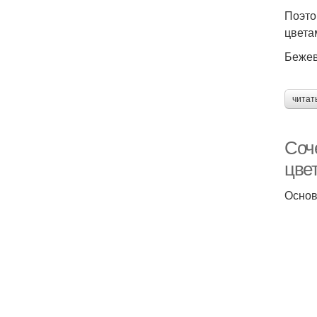
Поэто
цвет
Бежев
читат
Соч
цве
Основ