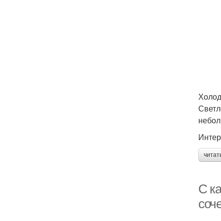
Холод
Светл
небол
Интер
читат
С к
соч