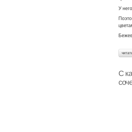
У нег
Поэто
цвет
Бежев
читат
С к
соч