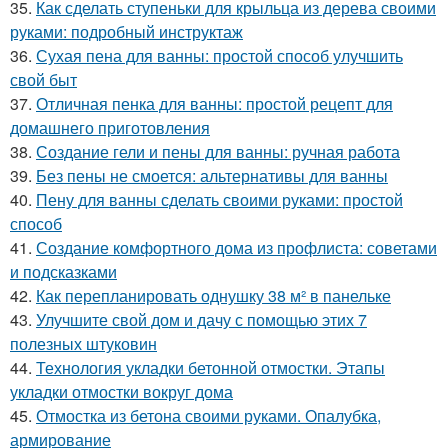
35.
Как сделать ступеньки для крыльца из дерева своими
руками: подробный инструктаж
36.
Сухая пена для ванны: простой способ улучшить
свой быт
37.
Отличная пенка для ванны: простой рецепт для
домашнего приготовления
38.
Создание гели и пены для ванны: ручная работа
39.
Без пены не смоется: альтернативы для ванны
40.
Пену для ванны сделать своими руками: простой
способ
41.
Создание комфортного дома из профлиста: советами
и подсказками
42.
Как перепланировать однушку 38 м² в панельке
43.
Улучшите свой дом и дачу с помощью этих 7
полезных штуковин
44.
Технология укладки бетонной отмостки. Этапы
укладки отмостки вокруг дома
45.
Отмостка из бетона своими руками. Опалубка,
армирование