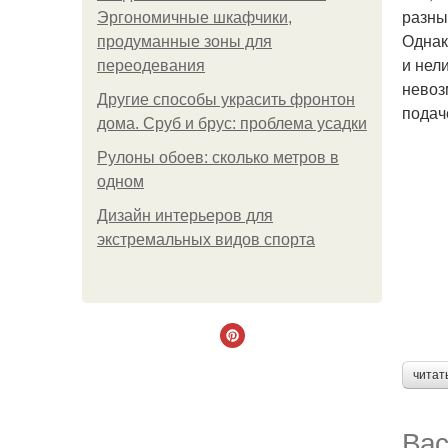
разны
Эргономичные шкафчики,
Однак
продуманные зоны для
и нел
переодевания
невоз
Другие способы украсить фронтон
подач
дома. Сруб и брус: проблема усадки
Рулоны обоев: сколько метров в
одном
Дизайн интерьеров для
экстремальных видов спорта
читат
Вас