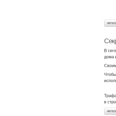
читат
Сек
В сег
дома 
Своим
Чтобы
испол
Трафа
в стр
читат