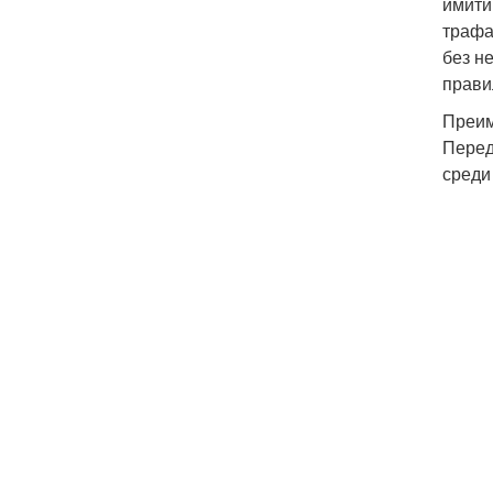
имити
трафа
без н
прави
Преим
Перед
среди