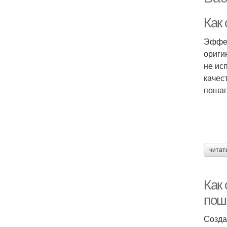
Как 
Эффек
ориги
не ис
качес
пошаг
читат
Как
пош
Созда