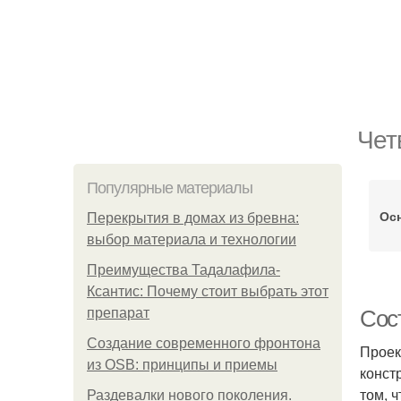
Чет
Популярные материалы
Ос
Перекрытия в домах из бревна:
выбор материала и технологии
Преимущества Тадалафила-
Ксантис: Почему стоит выбрать этот
препарат
Сос
Создание современного фронтона
Проек
из OSB: принципы и приемы
конст
том, 
Раздевалки нового поколения.