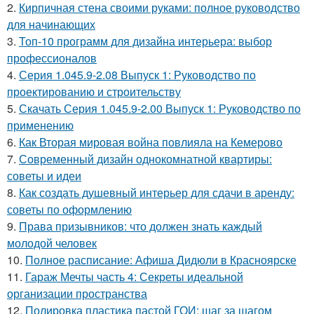
2.
Кирпичная стена своими руками: полное руководство
для начинающих
3.
Топ-10 программ для дизайна интерьера: выбор
профессионалов
4.
Серия 1.045.9-2.08 Выпуск 1: Руководство по
проектированию и строительству
5.
Скачать Серия 1.045.9-2.00 Выпуск 1: Руководство по
применению
6.
Как Вторая мировая война повлияла на Кемерово
7.
Современный дизайн однокомнатной квартиры:
советы и идеи
8.
Как создать душевный интерьер для сдачи в аренду:
советы по оформлению
9.
Права призывников: что должен знать каждый
молодой человек
10.
Полное расписание: Афиша Дидюли в Красноярске
11.
Гараж Мечты часть 4: Секреты идеальной
организации пространства
12.
Полировка пластика пастой ГОИ: шаг за шагом