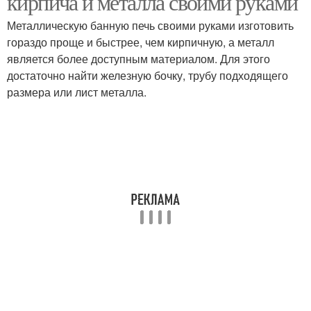
кирпича и металла своими руками
Металлическую банную печь своими руками изготовить
гораздо проще и быстрее, чем кирпичную, а металл
Элементы в банную
является более доступным материалом. Для этого
Дымоход в банной печи
печь
достаточно найти железную бочку, трубу подходящего
размера или лист металла.
Вентиляции в банной
печи