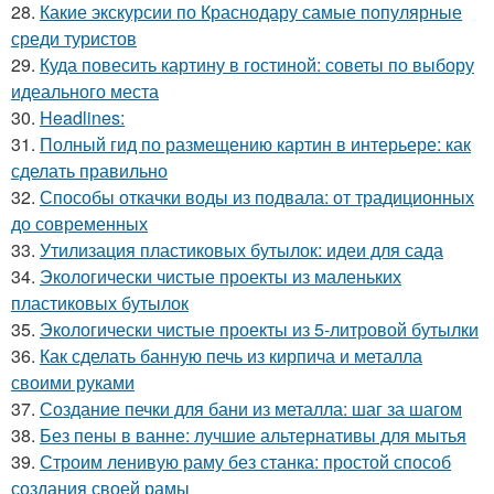
28.
Какие экскурсии по Краснодару самые популярные
среди туристов
29.
Куда повесить картину в гостиной: советы по выбору
идеального места
30.
Headlines:
31.
Полный гид по размещению картин в интерьере: как
сделать правильно
32.
Способы откачки воды из подвала: от традиционных
до современных
33.
Утилизация пластиковых бутылок: идеи для сада
34.
Экологически чистые проекты из маленьких
пластиковых бутылок
35.
Экологически чистые проекты из 5-литровой бутылки
36.
Как сделать банную печь из кирпича и металла
своими руками
37.
Создание печки для бани из металла: шаг за шагом
38.
Без пены в ванне: лучшие альтернативы для мытья
39.
Строим ленивую раму без станка: простой способ
создания своей рамы