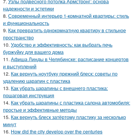
7.
Узлы подвесного потолка Армстронг: основа
надежности и эстетики
8.
Современный интерьер 1-комнатной квартиры: стиль
и функциональность
9.
Как превратить однокомнатную квартиру в стильное
пространство
10.
Удобство и эффективность: как выбрать печь
буржуйку для вашего дома
11.
Афиша Линды в Челябинске: расписание концертов
и выступлений
12.
Как вернуть ноутбуку прежний блеск: советы по
удалению царапин с пластика
13.
Как убрать царапины с внешнего пластика:
пошаговая инструкция
14.
Как убрать царапины с пластика салона автомобиля:
простые и эффективные методы
15.
Как вернуть блеск затёртому пластику за несколько
минут
16.
How did the city develop over the centuries