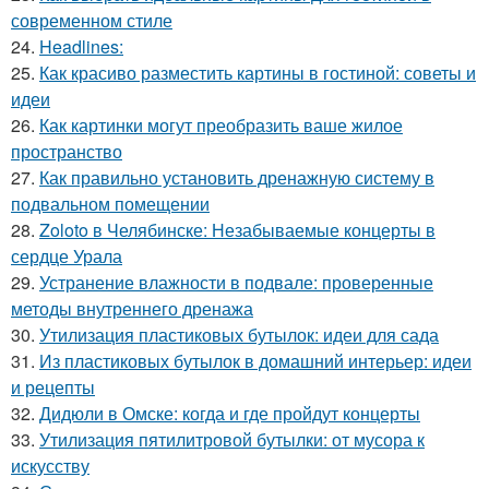
современном стиле
24.
Headlines:
25.
Как красиво разместить картины в гостиной: советы и
идеи
26.
Как картинки могут преобразить ваше жилое
пространство
27.
Как правильно установить дренажную систему в
подвальном помещении
28.
Zoloto в Челябинске: Незабываемые концерты в
сердце Урала
29.
Устранение влажности в подвале: проверенные
методы внутреннего дренажа
30.
Утилизация пластиковых бутылок: идеи для сада
31.
Из пластиковых бутылок в домашний интерьер: идеи
и рецепты
32.
Дидюли в Омске: когда и где пройдут концерты
33.
Утилизация пятилитровой бутылки: от мусора к
искусству