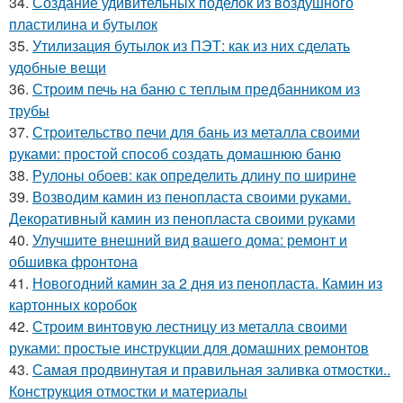
34.
Создание удивительных поделок из воздушного
пластилина и бутылок
35.
Утилизация бутылок из ПЭТ: как из них сделать
удобные вещи
36.
Строим печь на баню с теплым предбанником из
трубы
37.
Строительство печи для бань из металла своими
руками: простой способ создать домашнюю баню
38.
Рулоны обоев: как определить длину по ширине
39.
Возводим камин из пенопласта своими руками.
Декоративный камин из пенопласта своими руками
40.
Улучшите внешний вид вашего дома: ремонт и
обшивка фронтона
41.
Новогодний камин за 2 дня из пенопласта. Камин из
картонных коробок
42.
Строим винтовую лестницу из металла своими
руками: простые инструкции для домашних ремонтов
43.
Самая продвинутая и правильная заливка отмостки..
Конструкция отмостки и материалы