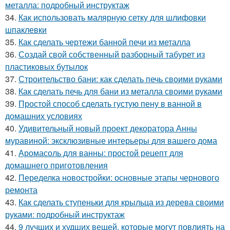
металла: подробный инструктаж
34.
Как использовать малярную сетку для шлифовки
шпаклевки
35.
Как сделать чертежи банной печи из металла
36.
Создай свой собственный разборный табурет из
пластиковых бутылок
37.
Строительство бани: как сделать печь своими руками
38.
Как сделать печь для бани из металла своими руками
39.
Простой способ сделать густую пену в ванной в
домашних условиях
40.
Удивительный новый проект декоратора Анны
муравиной: эксклюзивные интерьеры для вашего дома
41.
Аромасоль для ванны: простой рецепт для
домашнего приготовления
42.
Переделка новостройки: основные этапы чернового
ремонта
43.
Как сделать ступеньки для крыльца из дерева своими
руками: подробный инструктаж
44.
9 лучших и худших вещей, которые могут повлиять на