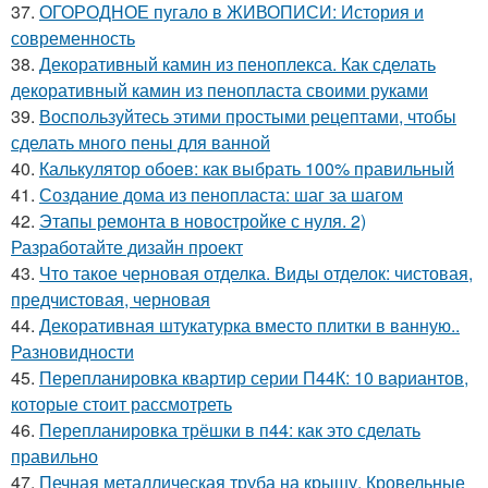
37.
ОГОРОДНОЕ пугало в ЖИВОПИСИ: История и
современность
38.
Декоративный камин из пеноплекса. Как сделать
декоративный камин из пенопласта своими руками
39.
Воспользуйтесь этими простыми рецептами, чтобы
сделать много пены для ванной
40.
Калькулятор обоев: как выбрать 100% правильный
41.
Создание дома из пенопласта: шаг за шагом
42.
Этапы ремонта в новостройке с нуля. 2)
Разработайте дизайн проект
43.
Что такое черновая отделка. Виды отделок: чистовая,
предчистовая, черновая
44.
Декоративная штукатурка вместо плитки в ванную..
Разновидности
45.
Перепланировка квартир серии П44К: 10 вариантов,
которые стоит рассмотреть
46.
Перепланировка трёшки в п44: как это сделать
правильно
47.
Печная металлическая труба на крышу. Кровельные