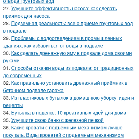
отвода грунтовых вод
27.
Улучшите эффективность насоса: как сделать
приямок для насоса
28.
Подземная реальность: все о приеме грунтовых вод
в подвале
29.
Проблемы с водоотведением в промышленных
зданиях: как избавиться от воды в подвале
30.
Как сделать дренажную яму в подвале дома своими
руками
31.
Способы откачки воды из подвала: от традиционных
до современных
32.
Как правильно установить дренажный приёмник в
бетонном подвале гаража
33.
Из пластиковых бутылок в домашнюю уборку: идеи и
рецепты
34.
Бутылка в поделке: 10 креативных идей для дома
35.
Улучшите свою баню с железной печкой
36.
Какие кровати с подъемным механизмом лучше
покупать. Виды кроватей с подъемным механизмом