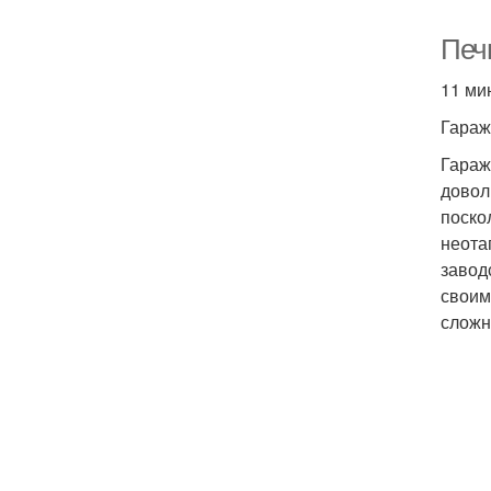
Печ
11 ми
Гараж
Гараж
довол
поско
неота
завод
своим
сложн