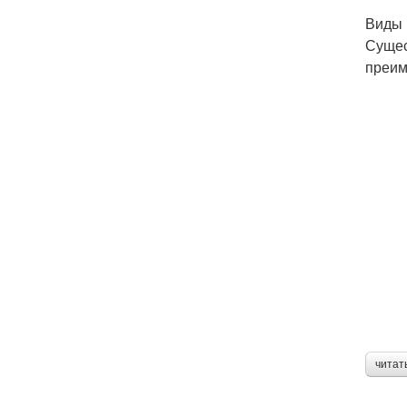
Виды 
Сущес
преим
читат