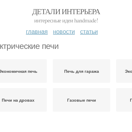
ДЕТАЛИ ИНТЕРЬЕРА
интересные идеи handmade!
главная
новости
статьи
ктрические печи
Экономичная печь
Печь для гаража
Эк
Печи на дровах
Газовые печи
ечи для отопления
Гаражная печь
Д