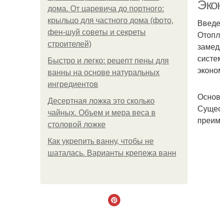
Эко
дома. От царевича до портного:
крыльцо для частного дома (фото,
Введ
фен-шуй советы и секреты
Отопл
строителей)
замед
систе
Быстро и легко: рецепт пены для
эконо
ванны на основе натуральных
ингредиентов
Основ
Десертная ложка это сколько
Сущес
чайных. Объем и мера веса в
преим
столовой ложке
Как укрепить ванну, чтобы не
шаталась. Варианты крепежа ванн