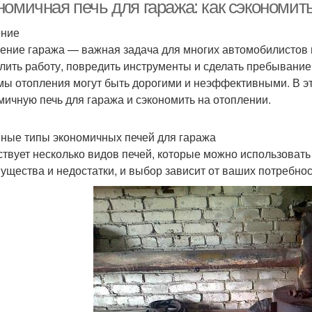
номичная печь для гаража: как сэкономит
ение
ение гаража — важная задача для многих автомобилистов 
Печь для обогрева
Тепло вместо печи
Печ
лить работу, повредить инструменты и сделать пребывани
мы отопления могут быть дорогими и неэффективными. В эт
мичную печь для гаража и сэкономить на отоплении.
ные типы экономичных печей для гаража
твует несколько видов печей, которые можно использовать 
ущества и недостатки, и выбор зависит от ваших потребнос