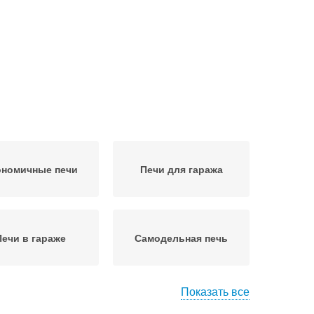
ономичные печи
Печи для гаража
Печи в гараже
Самодельная печь
Показать все
изельные печи
Твердотопливные печи