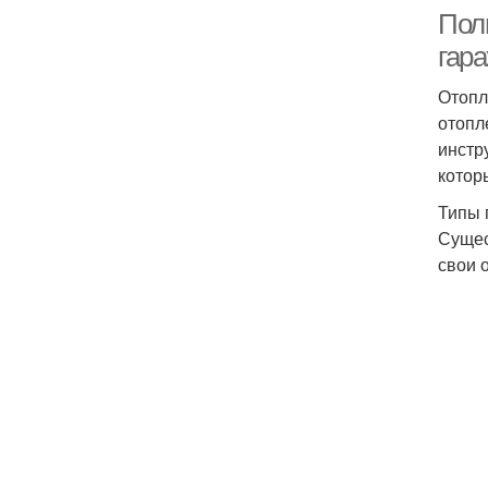
Пол
гар
Отопл
отопл
инстр
котор
Типы 
Сущес
свои 