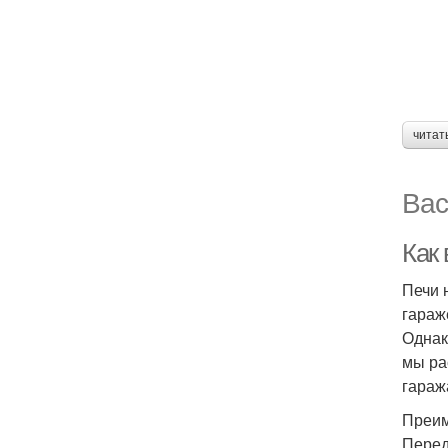
читат
Вас
Как 
Печи 
гараж
Однак
мы ра
гараж
Преим
Перед