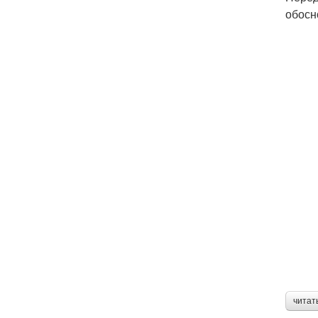
обосн
читат