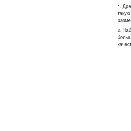
1. Др
такую
разме
2. На
больш
качес