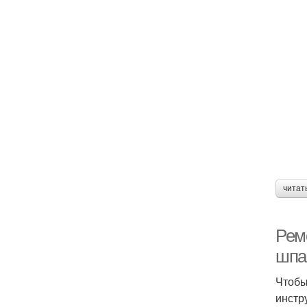
читат
Рем
шпа
Чтобы
инстр