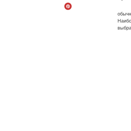
обычн
Наибо
выбра