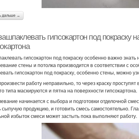
ь дальше →
зашпаклевать гипсокартон под покраску н
сокартона
паклевать гипсокартон под покраску особенно важно знать н
евание стены и потолка производится в соответствии с ос
евать гипсокартон под покраску, особенно стены, можно уз
произвести работу неправильно, то через краску проступят
го типа маскируются и пятна на поверхности гипсокартона.
евание начинается с выбора и подготовки отделочной смес
ь сыпучую продукцию, и готовить смесь самостоятельно. Гла
ьной избыток смеси может застыть пока выполняют работу.