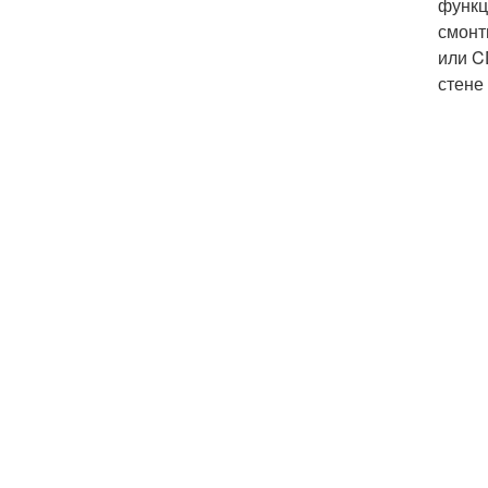
функц
смонт
или C
стене