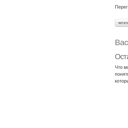
Перег
читат
Вас
Оста
Что м
понят
котор