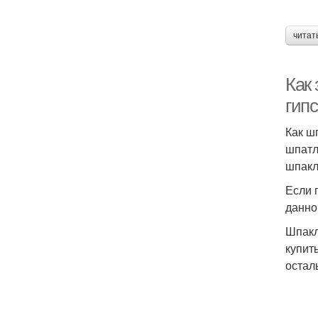
читат
Как 
гип
Как ш
шпатл
шпакл
Если 
данно
Шпакл
купит
остал