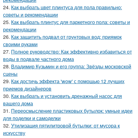
24.
Как выбрать цвет плинтуса для пола правильно:
советы и рекомендации
25.
Как выбрать плинтус для паркетного пола: советы и
рекомендации
26.
Как защитить подвал от грунтовых вод: приямок
своими руками
27.
Полное руководство: Как эффективно избавиться от
воды в подвале частного дома
28.
Владимир Кузьмин и его группа: Звёзды московской
сцены
29.
Как достичь эффекта 'wow' с помощью 12 лучших
приемов дизайнеров
30.
Как выбрать и установить дренажный насос для
вашего дома
31.
Переосмысление пластиковых бутылок: умные идеи
для поделки и самоделки
32.
Утилизация пятилитровой бутылки: от мусора к
искусству