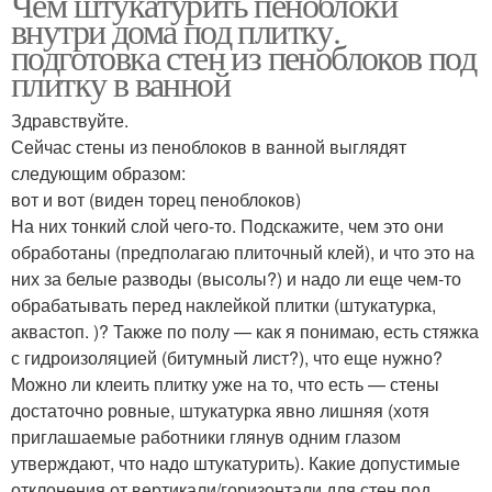
Чем штукатурить пеноблоки
внутри дома под плитку.
подготовка стен из пеноблоков под
плитку в ванной
Здравствуйте.
Сейчас стены из пеноблоков в ванной выглядят
следующим образом:
вот и вот (виден торец пеноблоков)
На них тонкий слой чего-то. Подскажите, чем это они
обработаны (предполагаю плиточный клей), и что это на
них за белые разводы (высолы?) и надо ли еще чем-то
обрабатывать перед наклейкой плитки (штукатурка,
аквастоп. )? Также по полу — как я понимаю, есть стяжка
с гидроизоляцией (битумный лист?), что еще нужно?
Можно ли клеить плитку уже на то, что есть — стены
достаточно ровные, штукатурка явно лишняя (хотя
приглашаемые работники глянув одним глазом
утверждают, что надо штукатурить). Какие допустимые
отклонения от вертикали/горизонтали для стен под