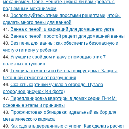
механизмом. Сове. Решите, нужна ли вам кровать с
подъемным механизмом
40.
Воспользуйтесь этими простыми рецептами, чтобы
сделать много пены для ванной
41.
Ванна с пеной: 6 вариаций для домашнего уюта
42.
Ванна с пеной: простой рецепт для домашней ванны
43.
Без пена для ванны: как обеспечить безопасную и
чистую гигиену у ребенка
44.
Улучшите свой дом и дачу с помощью этих 7
полезных штуковин
45.
Толщина отмостки из бетона вокруг дома. Защита
бетонной отмостки от разрушения
46.
Скачать картинки чучело в огороде. Пугало
огородное рисунок (44 фото)
47.
Перепланировка квартиры в домах серии П-44М:
основные этапы и принципы
48.
Профлистовая облицовка: идеальный выбор для
металлического каркаса
49.
Как сделать деревянные ступени. Как сделать расчет