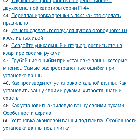
43.
Улучшение пространства: перепланировка
двухкомнатной квартиры серии П-44
44.
Перепланировка трёшки в п44: как это сделать
правильно
45.
Из чего сделать голову для пугала огородного: 10
креативных идей
46.
Создайте уникальный интерьер: роспись стен в
квартире своими руками
47.
Грубейшие ошибки при установке ванны которые
многие.. Самые распространенные ошибки при
установке ванны
48.
Как производится установка стальной ванны. Как
установить ванну своими руками: хитрости, шаги и
советы
49.
Как установить акриловую ванну своими руками.
Особенности акрила
50.
Установка акриловой ванны под плитку. Особенности
установки ванны под плитку