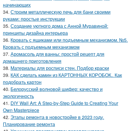
начинающих
34.
Строим металлическую печь для бани своими
руками: простые инструкции
35.
Создание уютного дома с Анной Муравиной:
принципы дизайна интерьера
36.
Кровать с ящиками или подъемным механизмом. №5.
Кровать с подъемным механизмом
37.
Аромасоль для ванны: простой рецепт для
домашнего приготовления
38.
Материалы для росписи стен. Подбор краски
39.
КАК сделать камин из КАРТОННЫХ КОРОБОК.. Как
подобрать картон
40.
Белорусский волновой шифер: качество и
экологичность
41.
DIY Wall Art: A Step-by-Step Guide to Creating Your
Own Masterpiece
42.
Этапы ремонта в новостройке в 2023 году.
Планирование ремонта