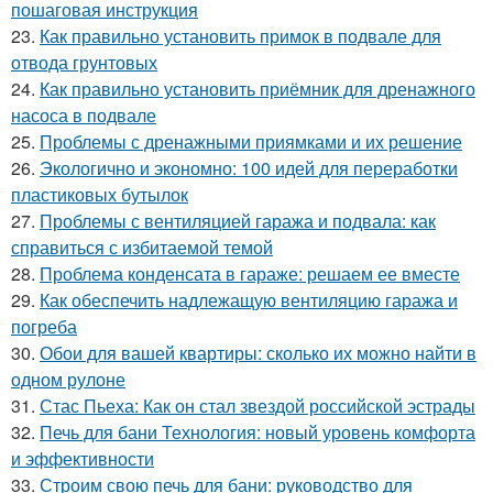
пошаговая инструкция
23.
Как правильно установить примок в подвале для
отвода грунтовых
24.
Как правильно установить приёмник для дренажного
насоса в подвале
25.
Проблемы с дренажными приямками и их решение
26.
Экологично и экономно: 100 идей для переработки
пластиковых бутылок
27.
Проблемы с вентиляцией гаража и подвала: как
справиться с избитаемой темой
28.
Проблема конденсата в гараже: решаем ее вместе
29.
Как обеспечить надлежащую вентиляцию гаража и
погреба
30.
Обои для вашей квартиры: сколько их можно найти в
одном рулоне
31.
Стас Пьеха: Как он стал звездой российской эстрады
32.
Печь для бани Технология: новый уровень комфорта
и эффективности
33.
Строим свою печь для бани: руководство для