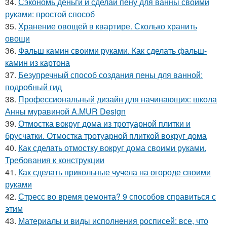
34.
Сэкономь деньги и сделай пену для ванны своими
руками: простой способ
35.
Хранение овощей в квартире. Сколько хранить
овощи
36.
Фальш камин своими руками. Как сделать фальш-
камин из картона
37.
Безупречный способ создания пены для ванной:
подробный гид
38.
Профессиональный дизайн для начинающих: школа
Анны муравиной A.MUR Design
39.
Отмостка вокруг дома из тротуарной плитки и
брусчатки. Отмостка тротуарной плиткой вокруг дома
40.
Как сделать отмостку вокруг дома своими руками.
Требования к конструкции
41.
Как сделать прикольные чучела на огороде своими
руками
42.
Стресс во время ремонта? 9 способов справиться с
этим
43.
Материалы и виды исполнения росписей: все, что