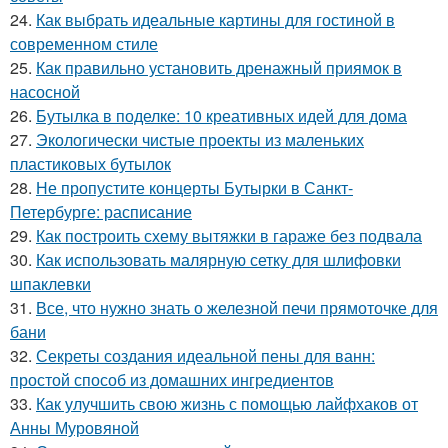
24.
Как выбрать идеальные картины для гостиной в
современном стиле
25.
Как правильно установить дренажный приямок в
насосной
26.
Бутылка в поделке: 10 креативных идей для дома
27.
Экологически чистые проекты из маленьких
пластиковых бутылок
28.
Не пропустите концерты Бутырки в Санкт-
Петербурге: расписание
29.
Как построить схему вытяжки в гараже без подвала
30.
Как использовать малярную сетку для шлифовки
шпаклевки
31.
Все, что нужно знать о железной печи прямоточке для
бани
32.
Секреты создания идеальной пены для ванн:
простой способ из домашних ингредиентов
33.
Как улучшить свою жизнь с помощью лайфхаков от
Анны Муровяной