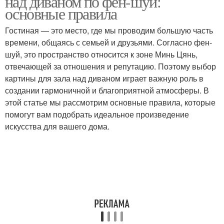
над диваном по фен-шуй:
основные правила
Гостиная — это место, где мы проводим большую часть
времени, общаясь с семьей и друзьями. Согласно фен-
Картина для спальни
Идеальная картина
шуй, это пространство относится к зоне Минь Цянь,
отвечающей за отношения и репутацию. Поэтому выбор
картины для зала над диваном играет важную роль в
создании гармоничной и благоприятной атмосферы. В
Картина для кухни
Картина для офиса
этой статье мы рассмотрим основные правила, которые
помогут вам подобрать идеальное произведение
искусства для вашего дома.
Картина для прихожей