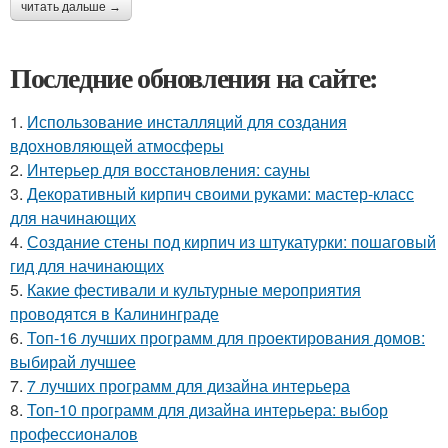
читать дальше →
Последние обновления на сайте:
1.
Использование инсталляций для создания
вдохновляющей атмосферы
2.
Интерьер для восстановления: сауны
3.
Декоративный кирпич своими руками: мастер-класс
для начинающих
4.
Создание стены под кирпич из штукатурки: пошаговый
гид для начинающих
5.
Какие фестивали и культурные мероприятия
проводятся в Калининграде
6.
Топ-16 лучших программ для проектирования домов:
выбирай лучшее
7.
7 лучших программ для дизайна интерьера
8.
Топ-10 программ для дизайна интерьера: выбор
профессионалов