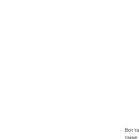
Вот т
такие