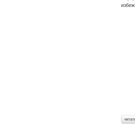
избеж
читат