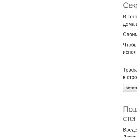
Сек
В сег
дома 
Своим
Чтобы
испол
Трафа
в стр
читат
Пош
сте
Введ
Декор