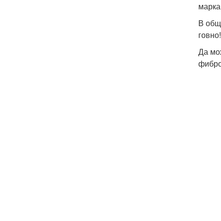
марка
В общ
говно!
Да мо
фибров