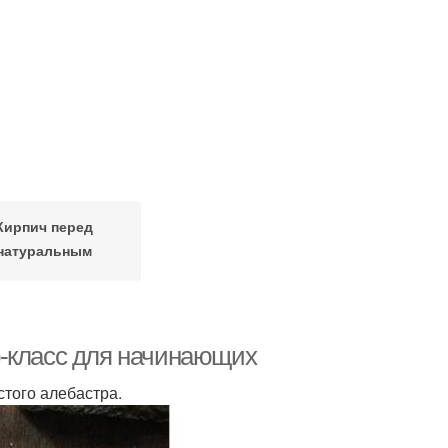
Кирпич перед
натуральным
материалом
р-класс для начинающих
стого алебастра.