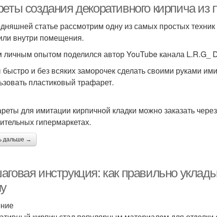
реты создания декоративного кирпича из 
одняшней статье рассмотрим одну из самых простых техник
или внутри помещения.
 личным опытом поделился автор YouTube канала L.R.G_ D
 быстро и без всяких заморочек сделать своими руками им
ьзовать пластиковый трафарет.
реты для имитации кирпичной кладки можно заказать через 
оительных гипермаркетах.
ь дальше →
аговая инструкция: как правильно уклад
ну
ение
ативный кирпич стал популярным материалом для отделки с