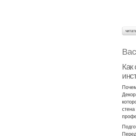
читат
Вас
Как
инс
Почем
Декор
котор
стена
профе
Подго
Перед