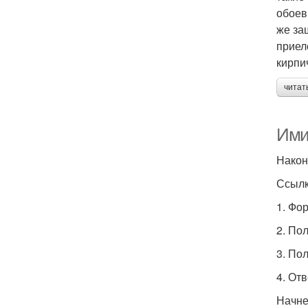
обоев
же за
приел
кирпи
читат
Ими
Након
Ссылк
1. Фо
2. По
3. По
4. От
Начне