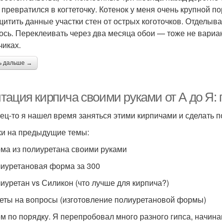
 превратился в когтеточку. Котенок у меня очень крупной 
щитить данные участки стен от острых коготочков. Отделыва
ось. Переклеивать через два месяца обои — тоже не вариа
чиках.
ь дальше →
тация кирпича своими руками от А до Я: 
ец-то я нашел время заняться этими кирпичами и сделать п
и на предыдущие темы:
рма из полиуретана своими руками
лиуретановая форма за 300
лиуретан vs Силикон (что лучше для кирпича?)
веты на вопросы (изготовление полиуретановой формы)
м по порядку. Я перепробовал много разного гипса, начинаю