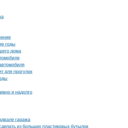
ка
шение
ие годы
ашего дома
втомобиле
 автомобиля
ит для прогулок
тоды
тивно и надолго
одвале гаража
сделать из больших пластиковых бутылок