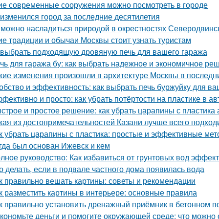
ие современные сооружения можно посмотреть в городе
 изменился город за последние десятилетия
 можно насладиться природой в окрестностях Северодвинс
ие традиции и обычаи Москвы стоит узнать туристам
 выбрать подходящую дровяную печь для вашего гаража
чь для гаража бу: как выбрать надежное и экономичное ре
кие изменения произошли в архитектуре Москвы в последн
обство и эффективность: как выбрать печь буржуйку для в
фективно и просто: как убрать потёртости на пластике в а
строе и простое решение: как убрать царапины с пластика
кая из достопримечательностей Казани лучше всего подход
к убрать царапины с пластика: простые и эффективные ме
гда был основан Ижевск и кем
лное руководство: Как избавиться от грунтовых вод эффек
о делать, если в подвале частного дома появилась вода
к правильно вешать картины: советы и рекомендации
к разместить картины в интерьере: основные правила
к правильно установить дренажный приёмник в бетонном п
кономьте деньги и помогите окружающей среде: что можно 