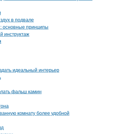
и
оздух в подвале
м: основные принципы
ый инструктаж
м
оздать идеальный интерьер
ь
делать фальш камин
тона
 ванную комнату более удобной
ид