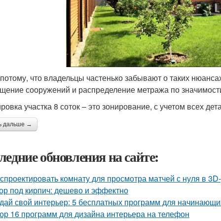
 потому, что владельцы частенько забывают о таких нюансах
щение сооружений и распределение метража по значимости
ровка участка 8 соток – это зонирование, с учетом всех дет
ь дальше →
ледние обновления на сайте:
 спроектировать комнату для просмотра матчей с нуля в 3D
ор под кирпич: дешево и эффектно
дай свой интерьер: 5 бесплатных программ для начинающи
ор 16 программ для дизайна интерьера на телефон