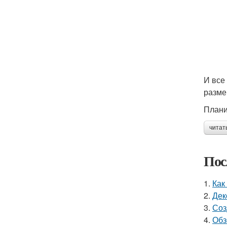
И все
разме
Плани
читат
Пос
1.
Как
2.
Дек
3.
Соз
4.
Обз