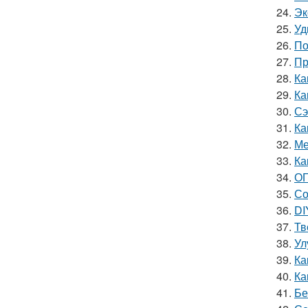
24.
Эк
25.
Уд
26.
По
27.
Пр
28.
Ка
29.
Ка
30.
Сэ
31.
Ка
32.
Ме
33.
Ка
34.
ОГ
35.
Со
36.
DI
37.
Тв
38.
Ул
39.
Ка
40.
Ка
41.
Бе