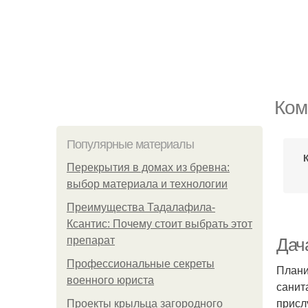
Ком
Популярные материалы
Перекрытия в домах из бревна:
выбор материала и технологии
Преимущества Тадалафила-
Ксантис: Почему стоит выбрать этот
препарат
Дач
Профессиональные секреты
Плани
военного юриста
санит
присл
Проекты крыльца загородного