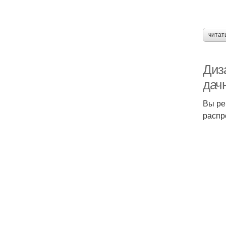
читат
Диз
дач
Вы ре
распр