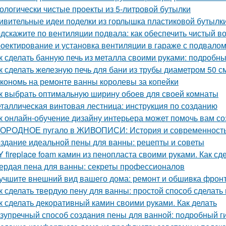
ологически чистые проекты из 5-литровой бутылки
ивительные идеи поделки из горлышка пластиковой бутылк
дскажите по вентиляции подвала: как обеспечить чистый в
оектирование и установка вентиляции в гараже с подвало
к сделать банную печь из металла своими руками: подробн
к сделать железную печь для бани из трубы диаметром 50 с
кономь на ремонте ванны королевы за копейки
к выбрать оптимальную ширину обоев для своей комнаты
таллическая винтовая лестница: инструкция по созданию
к онлайн-обучение дизайну интерьера может помочь вам с
ОРОДНОЕ пугало в ЖИВОПИСИ: История и современност
здание идеальной пены для ванны: рецепты и советы
Y fireplace foam камин из пенопласта своими руками. Как с
ердая пена для ванны: секреты профессионалов
учшите внешний вид вашего дома: ремонт и обшивка фрон
к сделать твердую пену для ванны: простой способ сделать
к сделать декоративный камин своими руками. Как делать
зупречный способ создания пены для ванной: подробный г