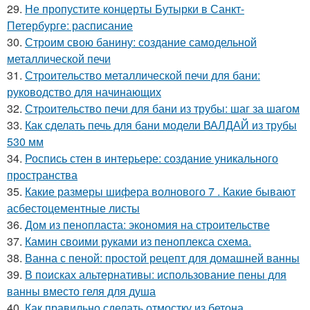
29.
Не пропустите концерты Бутырки в Санкт-
Петербурге: расписание
30.
Строим свою банину: создание самодельной
металлической печи
31.
Строительство металлической печи для бани:
руководство для начинающих
32.
Строительство печи для бани из трубы: шаг за шагом
33.
Как сделать печь для бани модели ВАЛДАЙ из трубы
530 мм
34.
Роспись стен в интерьере: создание уникального
пространства
35.
Какие размеры шифера волнового 7 . Какие бывают
асбестоцементные листы
36.
Дом из пенопласта: экономия на строительстве
37.
Камин своими руками из пеноплекса схема.
38.
Ванна с пеной: простой рецепт для домашней ванны
39.
В поисках альтернативы: использование пены для
ванны вместо геля для душа
40.
Как правильно сделать отмостку из бетона.