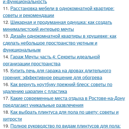
и функциональность
11.
Расстановка мебели в однокомнатной квартире:
советы и рекомендации
12.
Шикарная и продуманная однушка: как создать
минималистский интерьер мечты
13.
Дизайн однокомнатной квартиры в хрущевке: как
сделать небольшое пространство уютным и
функциональным
14.
Гараж Мечты часть 4: Секреты идеальной
организации пространства
15.
Купить печь для гаража на дровах длительного
горения: эффективное решение для обогрева
16.
Как вернуть ноутбуку прежний блеск: советы по
удалению царапин с пластика
17.
Какие современные места отдыха в Ростове-на-Дону
предлагают уникальные развлечения
18.
Как выбрать плинтуса для пола по цвету: советы и
хитрости
19.
Полное руководство по видам плинтусов для пола: