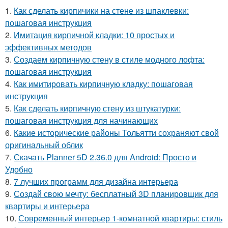
1.
Как сделать кирпичики на стене из шпаклевки:
пошаговая инструкция
2.
Имитация кирпичной кладки: 10 простых и
эффективных методов
3.
Создаем кирпичную стену в стиле модного лофта:
пошаговая инструкция
4.
Как имитировать кирпичную кладку: пошаговая
инструкция
5.
Как сделать кирпичную стену из штукатурки:
пошаговая инструкция для начинающих
6.
Какие исторические районы Тольятти сохраняют свой
оригинальный облик
7.
Скачать Planner 5D 2.36.0 для Android: Просто и
Удобно
8.
7 лучших программ для дизайна интерьера
9.
Создай свою мечту: бесплатный 3D планировщик для
квартиры и интерьера
10.
Современный интерьер 1-комнатной квартиры: стиль