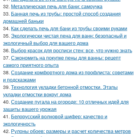
32.
Металлическая печь для бани: самоучка
33.
Банная печь из трубы: простой способ создания
домашней баньки
34.
Как сделать печь для бани из трубы своими руками
35.
Экологически чистая пена для ванн: безопасный и
экологичный выбор для вашего дома
36.
Выбор красок для росписи стен: все, что нужно знать
37.
Сэкономить на покупке пены для ванны: рецепт
самого приятного опыта
38.
Создание комфортного дома из профлиста: советами
и подсказками
39.
Технология укладки бетонной отмостки. Этапы
укладки отмостки вокруг дома
40.
Создание пугала на огороде: 10 отличных идей для
защиты вашего урожая
41.
Белорусский волновой шифер: качество и
экологичность
42.
Рулоны обоев: размеры и расчет количества метров