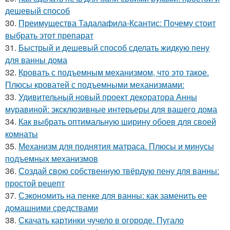
дешевый способ
30.
Преимущества Тадалафила-Ксантис: Почему стоит
выбрать этот препарат
31.
Быстрый и дешевый способ сделать жидкую пену
для ванны дома
32.
Кровать с подъемным механизмом, что это такое.
Плюсы кроватей с подъемными механизмами:
33.
Удивительный новый проект декоратора Анны
муравиной: эксклюзивные интерьеры для вашего дома
34.
Как выбрать оптимальную ширину обоев для своей
комнаты
35.
Механизм для поднятия матраса. Плюсы и минусы
подъемных механизмов
36.
Создай свою собственную твёрдую пену для ванны:
простой рецепт
37.
Сэкономить на пенке для ванны: как заменить ее
домашними средствами
38.
Скачать картинки чучело в огороде. Пугало