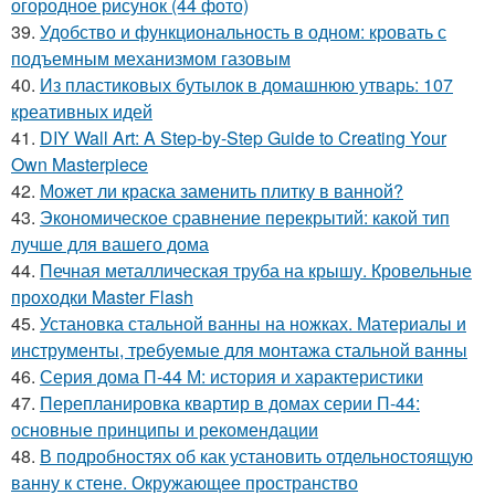
огородное рисунок (44 фото)
39.
Удобство и функциональность в одном: кровать с
подъемным механизмом газовым
40.
Из пластиковых бутылок в домашнюю утварь: 107
креативных идей
41.
DIY Wall Art: A Step-by-Step Guide to Creating Your
Own Masterpiece
42.
Может ли краска заменить плитку в ванной?
43.
Экономическое сравнение перекрытий: какой тип
лучше для вашего дома
44.
Печная металлическая труба на крышу. Кровельные
проходки Master Flash
45.
Установка стальной ванны на ножках. Материалы и
инструменты, требуемые для монтажа стальной ванны
46.
Серия дома П-44 М: история и характеристики
47.
Перепланировка квартир в домах серии П-44:
основные принципы и рекомендации
48.
В подробностях об как установить отдельностоящую
ванну к стене. Окружающее пространство