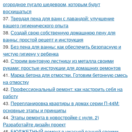
огородное пугало шедевром, которым будут
восхищаться
37.
Твердая пена для ванн с лавандой: улучшение
вашего гигиенического опыта
38.
Создай свою собственную домашнюю пену для
ванны: простой рецепт и инструкция
39.
Без пена для ванны: как обеспечить безопасную и
чистую гигиену у ребенка
40.
Строим винтовую лестницу из металла своими
руками: простые инструкции для домашних ремонтов
41.
Марка бетона для отмостки. Готовим бетонную смесь
на отмостку
42.
Профессиональный ремонт: как настроить себя на
работу
43.
Перепланировка квартиры в домах серии П-44М:
основные этапы и принципы
44.
Этапы ремонта в новостройке с нуля. 2)
Разработайте дизайн проект
45.
БЮДЖЕТНЫЙ ремонт в ужасной ванной своими..