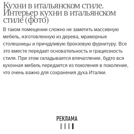
Кухни в итальянском стиле.
Мебель в итальянском
Освещение на кухне
Интерьер кухни в итальянском
стиле
стиле (фото)
В таком помещении сложно не заметить массивную
Кухня в
мебель, изготовленную из дерева, мраморные
средиземноморском
столешницы и причудливую бронзовую фурнитуру. Все
стиле
это вместе передает основательность и грациозность
стиля. При этом складывается впечатление, будто вся
кухонная мебель передается из поколения в поколение,
что очень важно для сохранения духа Италии.