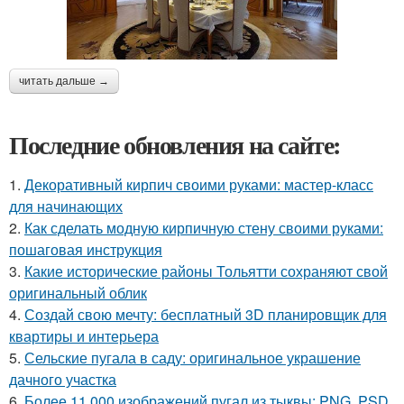
читать дальше →
Последние обновления на сайте:
1.
Декоративный кирпич своими руками: мастер-класс
для начинающих
2.
Как сделать модную кирпичную стену своими руками:
пошаговая инструкция
3.
Какие исторические районы Тольятти сохраняют свой
оригинальный облик
4.
Создай свою мечту: бесплатный 3D планировщик для
квартиры и интерьера
5.
Сельские пугала в саду: оригинальное украшение
дачного участка
6.
Более 11 000 изображений пугал из тыквы: PNG, PSD