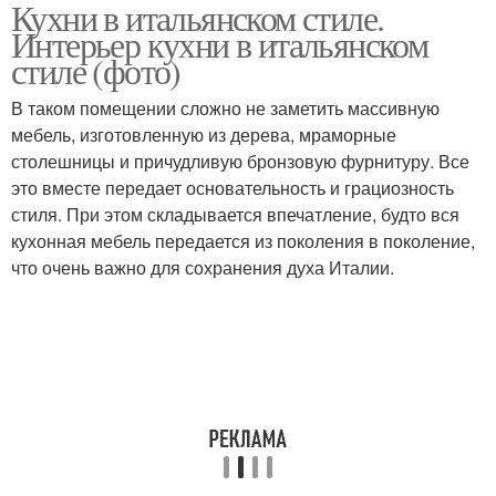
Кухни в итальянском стиле.
Мебель в итальянском
Освещение на кухне
Интерьер кухни в итальянском
стиле
стиле (фото)
В таком помещении сложно не заметить массивную
Кухни в
Цвета в деревенском
мебель, изготовленную из дерева, мраморные
средиземноморском
стиле
столешницы и причудливую бронзовую фурнитуру. Все
стиле
это вместе передает основательность и грациозность
стиля. При этом складывается впечатление, будто вся
кухонная мебель передается из поколения в поколение,
Кухня в современном
Зеленая кухня
что очень важно для сохранения духа Италии.
стиле
Кухня в классическом
Кухня в эко-стиле
стиле