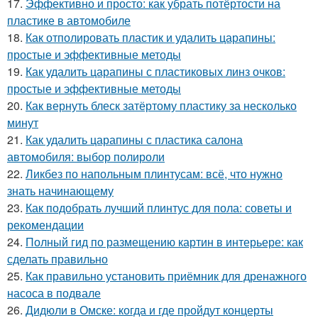
17.
Эффективно и просто: как убрать потёртости на
пластике в автомобиле
18.
Как отполировать пластик и удалить царапины:
простые и эффективные методы
19.
Как удалить царапины с пластиковых линз очков:
простые и эффективные методы
20.
Как вернуть блеск затёртому пластику за несколько
минут
21.
Как удалить царапины с пластика салона
автомобиля: выбор полироли
22.
Ликбез по напольным плинтусам: всё, что нужно
знать начинающему
23.
Как подобрать лучший плинтус для пола: советы и
рекомендации
24.
Полный гид по размещению картин в интерьере: как
сделать правильно
25.
Как правильно установить приёмник для дренажного
насоса в подвале
26.
Дидюли в Омске: когда и где пройдут концерты