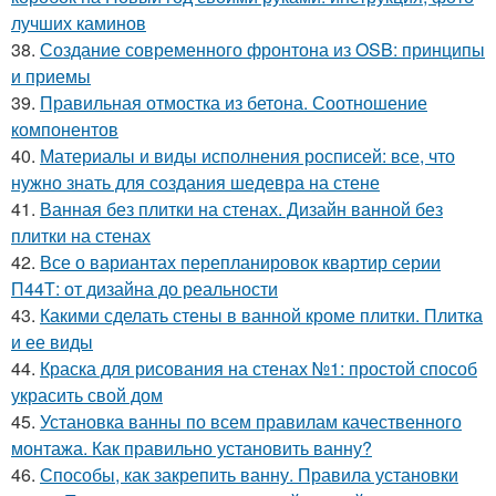
лучших каминов
38.
Создание современного фронтона из OSB: принципы
и приемы
39.
Правильная отмостка из бетона. Соотношение
компонентов
40.
Материалы и виды исполнения росписей: все, что
нужно знать для создания шедевра на стене
41.
Ванная без плитки на стенах. Дизайн ванной без
плитки на стенах
42.
Все о вариантах перепланировок квартир серии
П44Т: от дизайна до реальности
43.
Какими сделать стены в ванной кроме плитки. Плитка
и ее виды
44.
Краска для рисования на стенах №1: простой способ
украсить свой дом
45.
Установка ванны по всем правилам качественного
монтажа. Как правильно установить ванну?
46.
Способы, как закрепить ванну. Правила установки