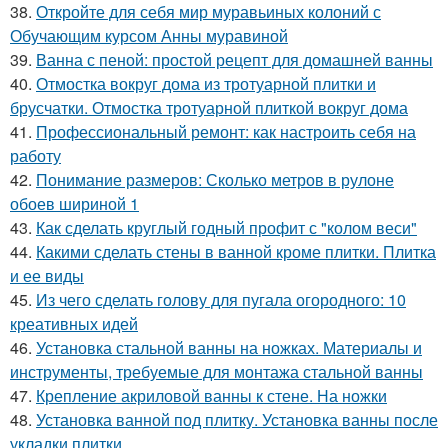
38.
Откройте для себя мир муравьиных колоний с
Обучающим курсом Анны муравиной
39.
Ванна с пеной: простой рецепт для домашней ванны
40.
Отмостка вокруг дома из тротуарной плитки и
брусчатки. Отмостка тротуарной плиткой вокруг дома
41.
Профессиональный ремонт: как настроить себя на
работу
42.
Понимание размеров: Сколько метров в рулоне
обоев шириной 1
43.
Как сделать круглый годный профит с "колом веси"
44.
Какими сделать стены в ванной кроме плитки. Плитка
и ее виды
45.
Из чего сделать голову для пугала огородного: 10
креативных идей
46.
Установка стальной ванны на ножках. Материалы и
инструменты, требуемые для монтажа стальной ванны
47.
Крепление акриловой ванны к стене. На ножки
48.
Установка ванной под плитку. Установка ванны после
укладки плитки