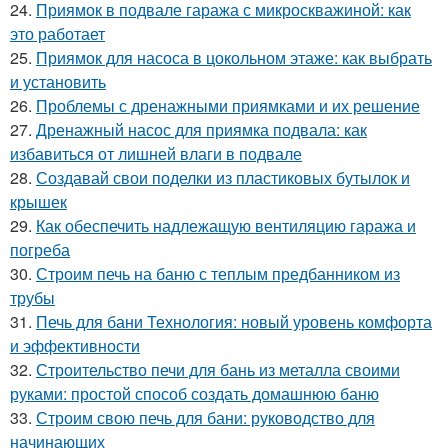
24.
Приямок в подвале гаража с микроскважиной: как
это работает
25.
Приямок для насоса в цокольном этаже: как выбрать
и установить
26.
Проблемы с дренажными приямками и их решение
27.
Дренажный насос для приямка подвала: как
избавиться от лишней влаги в подвале
28.
Создавай свои поделки из пластиковых бутылок и
крышек
29.
Как обеспечить надлежащую вентиляцию гаража и
погреба
30.
Строим печь на баню с теплым предбанником из
трубы
31.
Печь для бани Технология: новый уровень комфорта
и эффективности
32.
Строительство печи для бань из металла своими
руками: простой способ создать домашнюю баню
33.
Строим свою печь для бани: руководство для
начинающих