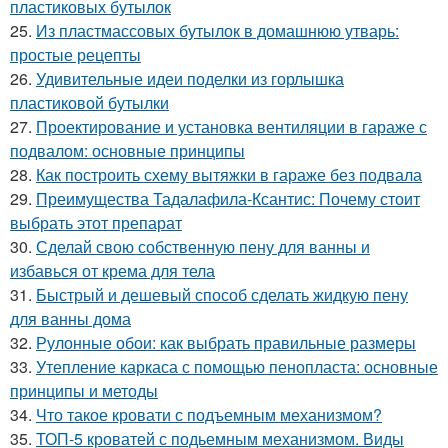
пластиковых бутылок
25.
Из пластмассовых бутылок в домашнюю утварь:
простые рецепты
26.
Удивительные идеи поделки из горлышка
пластиковой бутылки
27.
Проектирование и установка вентиляции в гараже с
подвалом: основные принципы
28.
Как построить схему вытяжки в гараже без подвала
29.
Преимущества Тадалафила-Ксантис: Почему стоит
выбрать этот препарат
30.
Сделай свою собственную пену для ванны и
избавься от крема для тела
31.
Быстрый и дешевый способ сделать жидкую пену
для ванны дома
32.
Рулонные обои: как выбрать правильные размеры
33.
Утепление каркаса с помощью пенопласта: основные
принципы и методы
34.
Что такое кровати с подъемным механизмом?
35.
ТОП-5 кроватей с подьемным механизмом. Виды