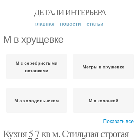
ДЕТАЛИ ИНТЕРЬЕРА
главная
новости
статьи
М в хрущевке
М с серебристыми
Метры в хрущевке
вставками
М с холодильником
М с колонкой
Показать все
Кухня 5 7 кв м. Стильная строгая
Кухня в хрущевке
Кухни в хрущевке