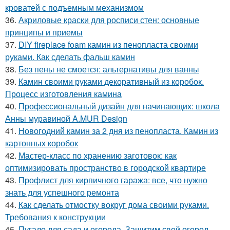
кроватей с подъемным механизмом
36.
Акриловые краски для росписи стен: основные
принципы и приемы
37.
DIY fireplace foam камин из пенопласта своими
руками. Как сделать фальш камин
38.
Без пены не смоется: альтернативы для ванны
39.
Камин своими руками декоративный из коробок.
Процесс изготовления камина
40.
Профессиональный дизайн для начинающих: школа
Анны муравиной A.MUR Design
41.
Новогодний камин за 2 дня из пенопласта. Камин из
картонных коробок
42.
Мастер-класс по хранению заготовок: как
оптимизировать пространство в городской квартире
43.
Профлист для кирпичного гаража: все, что нужно
знать для успешного ремонта
44.
Как сделать отмостку вокруг дома своими руками.
Требования к конструкции
45.
Пугало для сада и огорода. Защитим свой огород,