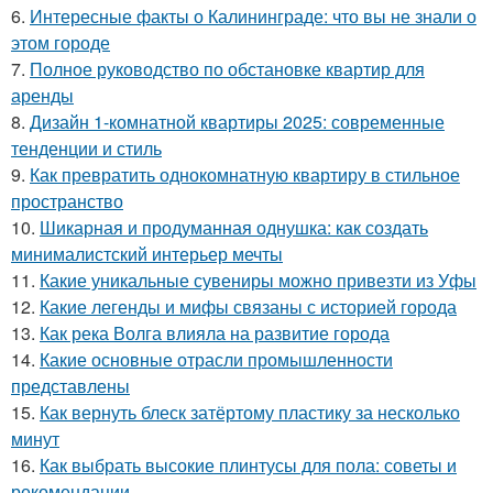
6.
Интересные факты о Калининграде: что вы не знали о
этом городе
7.
Полное руководство по обстановке квартир для
аренды
8.
Дизайн 1-комнатной квартиры 2025: современные
тенденции и стиль
9.
Как превратить однокомнатную квартиру в стильное
пространство
10.
Шикарная и продуманная однушка: как создать
минималистский интерьер мечты
11.
Какие уникальные сувениры можно привезти из Уфы
12.
Какие легенды и мифы связаны с историей города
13.
Как река Волга влияла на развитие города
14.
Какие основные отрасли промышленности
представлены
15.
Как вернуть блеск затёртому пластику за несколько
минут
16.
Как выбрать высокие плинтусы для пола: советы и
рекомендации