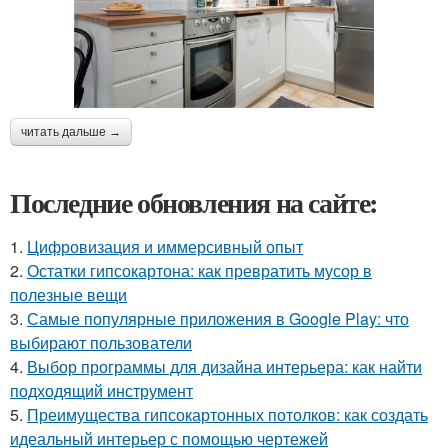
читать дальше →
Последние обновления на сайте:
1.
Цифровизация и иммерсивный опыт
2.
Остатки гипсокартона: как превратить мусор в
полезные вещи
3.
Самые популярные приложения в Google Play: что
выбирают пользователи
4.
Выбор программы для дизайна интерьера: как найти
подходящий инструмент
5.
Преимущества гипсокартонных потолков: как создать
идеальный интерьер с помощью чертежей