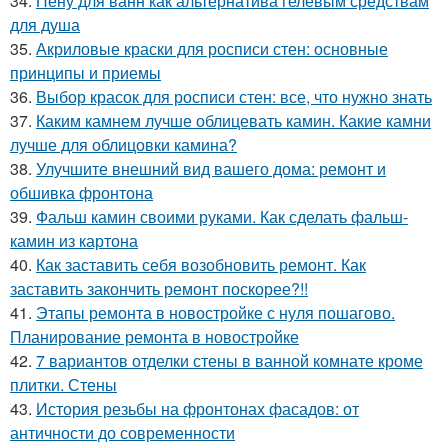
34.
Пену для ванн как альтернатива гелевым средствам
для душа
35.
Акриловые краски для росписи стен: основные
принципы и приемы
36.
Выбор красок для росписи стен: все, что нужно знать
37.
Каким камнем лучше облицевать камин. Какие камни
лучше для облицовки камина?
38.
Улучшите внешний вид вашего дома: ремонт и
обшивка фронтона
39.
Фальш камин своими руками. Как сделать фальш-
камин из картона
40.
Как заставить себя возобновить ремонт. Как
заставить закончить ремонт поскорее?!!
41.
Этапы ремонта в новостройке с нуля пошагово.
Планирование ремонта в новостройке
42.
7 вариантов отделки стены в ванной комнате кроме
плитки. Стены
43.
История резьбы на фронтонах фасадов: от
античности до современности