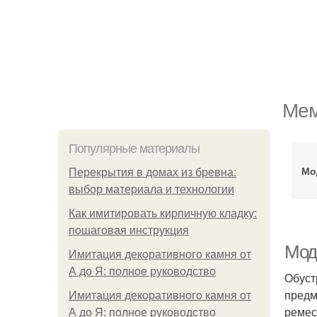
Мем
Популярные материалы
Мо
Перекрытия в домах из бревна:
выбор материала и технологии
Как имитировать кирпичную кладку:
пошаговая инструкция
Мод
Имитация декоративного камня от
А до Я: полное руководство
Обуст
предм
Имитация декоративного камня от
ремес
А до Я: полное руководство