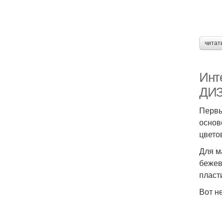
читат
Инт
ДИ
Первы
основ
цвето
Для м
бежев
пласт
Вот н