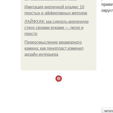
приве
Имитация кирпичной кладки: 10
округ
простых и эффективных методов
ЛАЙФХАК: как сделать кирпичную
стену своими руками — легко и
просто
Переосмысление мраморного
камина: как пенопласт изменил
дизайн интерьера
читат