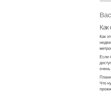
Вас
Как
Как э
недви
метро
Если 
досту
очень
Плани
Что н
прожи