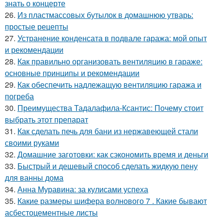
знать о концерте
26.
Из пластмассовых бутылок в домашнюю утварь:
простые рецепты
27.
Устранение конденсата в подвале гаража: мой опыт
и рекомендации
28.
Как правильно организовать вентиляцию в гараже:
основные принципы и рекомендации
29.
Как обеспечить надлежащую вентиляцию гаража и
погреба
30.
Преимущества Тадалафила-Ксантис: Почему стоит
выбрать этот препарат
31.
Как сделать печь для бани из нержавеющей стали
своими руками
32.
Домашние заготовки: как сэкономить время и деньги
33.
Быстрый и дешевый способ сделать жидкую пену
для ванны дома
34.
Анна Муравина: за кулисами успеха
35.
Какие размеры шифера волнового 7 . Какие бывают
асбестоцементные листы