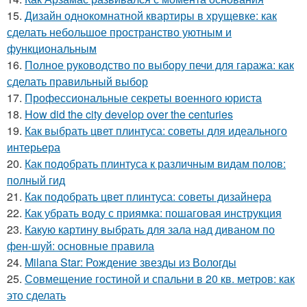
15.
Дизайн однокомнатной квартиры в хрущевке: как
сделать небольшое пространство уютным и
функциональным
16.
Полное руководство по выбору печи для гаража: как
сделать правильный выбор
17.
Профессиональные секреты военного юриста
18.
How did the city develop over the centuries
19.
Как выбрать цвет плинтуса: советы для идеального
интерьера
20.
Как подобрать плинтуса к различным видам полов:
полный гид
21.
Как подобрать цвет плинтуса: советы дизайнера
22.
Как убрать воду с приямка: пошаговая инструкция
23.
Какую картину выбрать для зала над диваном по
фен-шуй: основные правила
24.
Milana Star: Рождение звезды из Вологды
25.
Совмещение гостиной и спальни в 20 кв. метров: как
это сделать