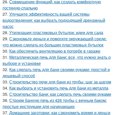
26.
Совмещение функций: как создать комфортную
гостиную-спальню
27.
Улучшите эффективность вашей системы
водоотведения: как выбрать подходящий дренажный
насос
28.
Утилизация пластиковых бутылок: идеи для сада
29.
Сэкономьте деньги и помогите окружающей среде:
что можно сделать из больших пластиковых бутылок
30.
Как обеспечить вентиляцию в погребе в гараже
31.
Металлическая печь для бани: все, что нужно знать о
выборе и установке
32.
Как сделать печь для бани своими руками: простой и
дешевый способ
33.
Строительство печи для бани из трубы: шаг за шагом
34.
Как выбрать и установить печь для бани из металла
35.
Строительство бани: как сделать печь своими руками
36.
Строим банную печь из 426 трубы с вечным баком:
простые инструкции для начинающих
37.
Домашние заготовки: как сэкономить время и деньги