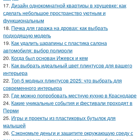
17.
Дизайн однокомнатной квартиры в хрущевке: как
сделать небольшое пространство уютным и
функциональным
18.
Печка для гаража на дровах: как выбрать
подходящую модель
19.
Как удалить царапины с пластика салона
автомобиля: выбор полироли
20.
Когда был основан Ижевск и кем
21.
Как выбрать идеальный цвет плинтусов для вашего
интерьера
22.
Топ-5 модных плинтусов 2025: что выбрать для
современного интерьера
23.
Где можно попробовать местную кухню в Краснодаре
24.
Какие уникальные события и фестивали проходят в
Перми
25.
Игры и проекты из пластиковых бутылок для
малышей
26.
Сэкономьте деньги и защитите окружающую среду с