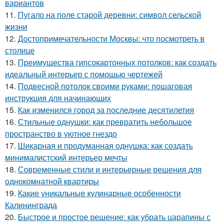
вариантов
11.
Пугало на поле старой деревни: символ сельской
жизни
12.
Достопримечательности Москвы: что посмотреть в
столице
13.
Преимущества гипсокартонных потолков: как создать
идеальный интерьер с помощью чертежей
14.
Подвесной потолок своими руками: пошаговая
инструкция для начинающих
15.
Как изменился город за последние десятилетия
16.
Стильные однушки: как превратить небольшое
пространство в уютное гнездо
17.
Шикарная и продуманная однушка: как создать
минималистский интерьер мечты
18.
Современные стили и интерьерные решения для
однокомнатной квартиры
19.
Какие уникальные кулинарные особенности
Калининграда
20.
Быстрое и простое решение: как убрать царапины с