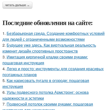
читать дальше →
Последние обновления на сайте:
1.
Безбарьерная среда. Создание комфортных условий
для людей с ограниченными возможностями
2.
Будущее уже здесь. Как виртуальная реальность
изменит дизайн спортивных пространств
3.
Имитация кирпичной кладки своими руками:
пошаговая инструкция
4.
Легко и просто: инструменты для создания красивых
поэтажных планов
5.
Как нарисовать пугало в огороде: пошаговая
инструкция
6.
Узлы подвесного потолка Армстронг: основа
надежности и эстетики
7.
Подвесной потолок своими руками: пошаговая
инструкция для начинающих