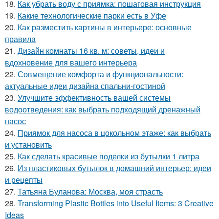
18.
Как убрать воду с приямка: пошаговая инструкция
19.
Какие технологические парки есть в Уфе
20.
Как разместить картины в интерьере: основные
правила
21.
Дизайн комнаты 16 кв. м: советы, идеи и
вдохновение для вашего интерьера
22.
Совмещение комфорта и функциональности:
актуальные идеи дизайна спальни-гостиной
23.
Улучшите эффективность вашей системы
водоотведения: как выбрать подходящий дренажный
насос
24.
Приямок для насоса в цокольном этаже: как выбрать
и установить
25.
Как сделать красивые поделки из бутылки 1 литра
26.
Из пластиковых бутылок в домашний интерьер: идеи
и рецепты
27.
Татьяна Буланова: Москва, моя страсть
28.
Transforming Plastic Bottles into Useful Items: 3 Creative
Ideas