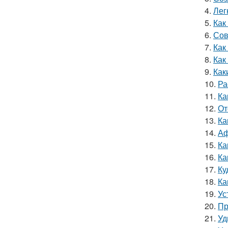
4.
Лег
5.
Как
6.
Сов
7.
Как
8.
Как
9.
Как
10.
Ра
11.
Ка
12.
От
13.
Ка
14.
Аф
15.
Ка
16.
Ка
17.
Ку
18.
Ка
19.
Ус
20.
Пр
21.
Уд