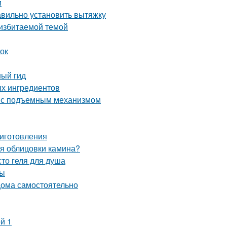
и
авильно установить вытяжку
 избитаемой темой
ток
ный гид
ых ингредиентов
ь с подъемным механизмом
риготовления
ля облицовки камина?
то геля для душа
мы
 дома самостоятельно
й 1