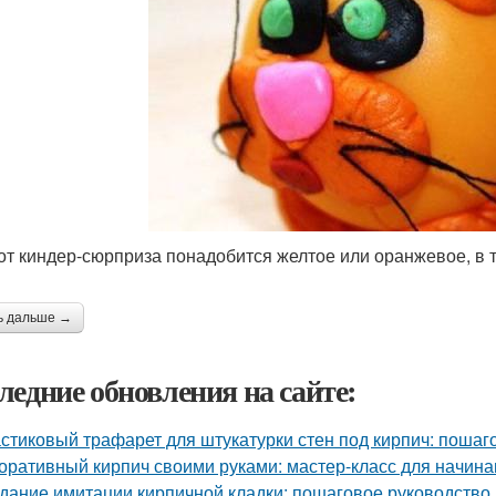
от киндер-сюрприза понадобится желтое или оранжевое, в то
ь дальше →
ледние обновления на сайте:
стиковый трафарет для штукатурки стен под кирпич: пошаг
оративный кирпич своими руками: мастер-класс для начин
дание имитации кирпичной кладки: пошаговое руководство