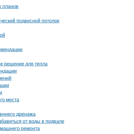
х планов
ический подвесной потолок
ной
комендации
ое решение для тепла
ендации
лений
ации
и
ого места
реннего дренажа
бавиться от воды в подвале
домашнего ремонта