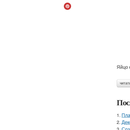
Яйцо 
читат
Пос
1.
Пла
2.
Дек
3.
Соз