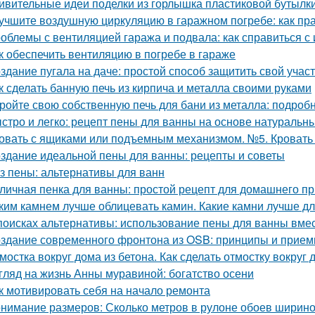
ивительные идеи поделки из горлышка пластиковой бутылк
учшите воздушную циркуляцию в гаражном погребе: как пр
облемы с вентиляцией гаража и подвала: как справиться с
к обеспечить вентиляцию в погребе в гараже
здание пугала на даче: простой способ защитить свой учас
к сделать банную печь из кирпича и металла своими руками
ройте свою собственную печь для бани из металла: подроб
стро и легко: рецепт пены для ванны на основе натуральн
овать с ящиками или подъемным механизмом. №5. Кроват
здание идеальной пены для ванны: рецепты и советы
з пены: альтернативы для ванн
личная пенка для ванны: простой рецепт для домашнего п
ким камнем лучше облицевать камин. Какие камни лучше д
поисках альтернативы: использование пены для ванны вмес
здание современного фронтона из OSB: принципы и прие
мостка вокруг дома из бетона. Как сделать отмостку вокруг
гляд на жизнь Анны муравиной: богатство осени
к мотивировать себя на начало ремонта
нимание размеров: Сколько метров в рулоне обоев ширино