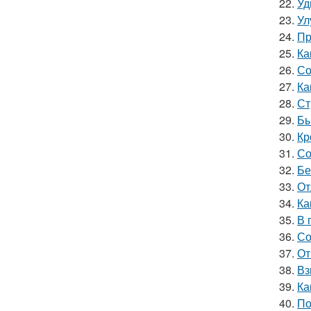
22.
Уд
23.
Ул
24.
Пр
25.
Ка
26.
Со
27.
Ка
28.
Ст
29.
Бы
30.
Кр
31.
Со
32.
Бе
33.
От
34.
Ка
35.
В 
36.
Со
37.
От
38.
Вз
39.
Ка
40.
По