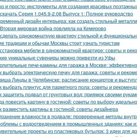
ко и просто: инструменты для создания красивых поэтажны
 скачать Серия 1.045.9-2.08 Выпуск 1: Полное руководство
ременный дизайн интерьера: как создать стильный металл
 Вторая мировая война повлияла на Кемерово
 сделать однокомнатную квартиру стильной и функциональ
ие традиции и обычаи Москвы стоит узнать туристам
сстановка мебели в однокомнатной квартире: советы и ре
кие уникальные сувениры можно привезти из Уфы
опительные печи-камины для гаража в Москве: эффективн
к выбрать электрическую печку для гаража: советы и реком
иша Линды в Челябинске: расписание концертов и выступ
к выбрать плинтус для паркетного пола: советы и рекоменд
к защитить подвал от грунтовых вод: приямок своими рукам
да повесить картину в гостиной: советы по выбору идеальн
к разместить картины в гостиной: советы дизайнера
транение влажности в подвале: проверенные методы внут
облемы с водоотведением в промышленных зданиях: как из
ивительные проекты из пластиковых бутылок: 3 идеи для 